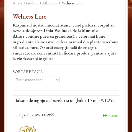
Acasa
Produse
Athonites
Welness Line
Welness Line
Răspunsul nostru imediat atunci când pielea și corpul au
nevoie de ajutor.
Linia Wellness
de la
Muntele
Athos
conține puterea grandioasă a celor mai bune
ingrediente ale noastre, culese manual din plante și ierburi
sălbatice pure. O sursă excepțională de energie
vindecătoare concentrată în fiecare produs, pentru a ajuta
la vindecare și îngrijire.
SORTARE DUPA
Balsam de ingrijire a buzelor si unghiilor 15 ml - WL955
Cod produs:
AW001-955
in stoc
-20%