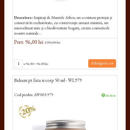
Descriere:
Inspirați de Muntele Athos, un ecosistem protejat și
conservat în exclusivitate, cu o intervenție umană minimă, un
microclimat unic și o biodiversitate bogată, creăm cosmeticele
noastre naturale....
Pret: 96,00 lei
120,00 lei
Adauga in cos
x
96.00
=
96.00 lei
Balsam pt fata si corp 50 ml - WL979
Cod produs:
AW003-979
in stoc
-20%