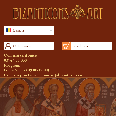
Română
Contul meu
Cosul meu
Comenzi telefonice:
0374 703 030
Program:
Luni - Vineri (09:00-17:00)
Comenzi prin E-mail:
comenzi@bizanticons.ro