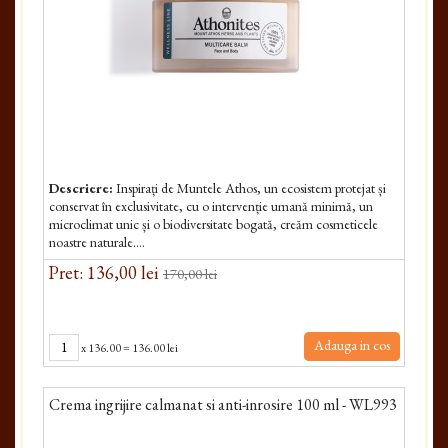
Descriere:
Inspirați de Muntele Athos, un ecosistem protejat și
conservat în exclusivitate, cu o intervenție umană minimă, un
microclimat unic și o biodiversitate bogată, creăm cosmeticele
noastre naturale....
Pret: 136,00 lei
170,00 lei
Adauga in cos
x
136.00
=
136.00 lei
Crema ingrijire calmanat si anti-inrosire 100 ml - WL993