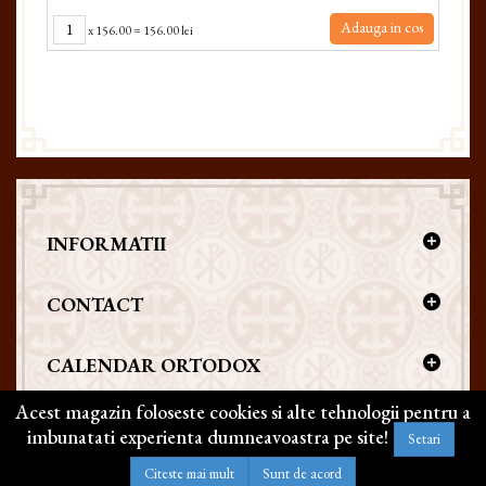
Adauga in cos
x
156.00
=
156.00 lei
INFORMATII
CONTACT
CALENDAR ORTODOX
Acest magazin foloseste cookies si alte tehnologii pentru a
imbunatati experienta dumneavoastra pe site!
Setari
Copyright @ 2026 | BIZANTICONS. Toate drepturile rezervate
Citeste mai mult
Sunt de acord