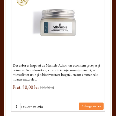
Descriere:
Inspirați de Muntele Athos, un ecosistem protejat și
conservat în exclusivitate, cu o intervenție umană minimă, un
microclimat unic și o biodiversitate bogată, creăm cosmeticele
noastre naturale....
Pret: 80,00 lei
100,00 lei
Adauga in cos
x
80.00
=
80.00 lei