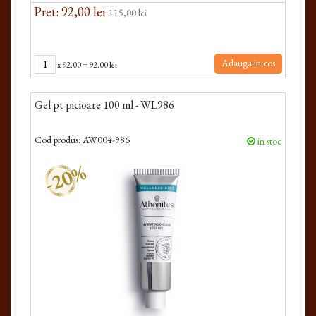
Pret: 92,00 lei
115,00 lei
Adauga in cos
x
92.00
=
92.00 lei
Gel pt picioare 100 ml - WL986
Cod produs:
AW004-986
in stoc
-20%