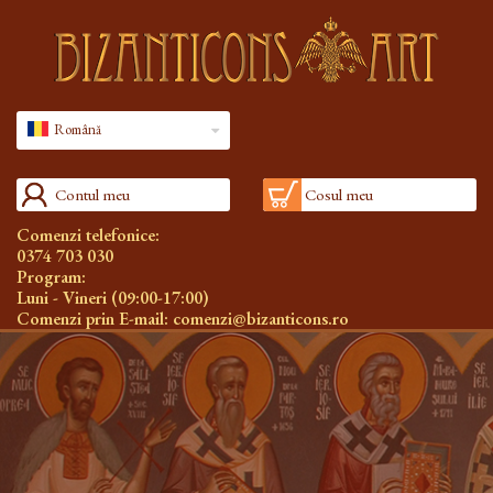
Română
Contul meu
Cosul meu
Comenzi telefonice:
0374 703 030
Program:
Luni - Vineri (09:00-17:00)
Comenzi prin E-mail:
comenzi@bizanticons.ro