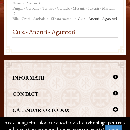
Acasa
Produse
Pangar - Carbune - Tamaie - Candele - Metanii - Suvenir - Marturii
Bile - Cruci - Ambalaje - Sfoara metanii
Cuie - Anouri - Agatatori
Cuie - Anouri - Agatatori
INFORMATII
CONTACT
CALENDAR ORTODOX
Acest magazin foloseste cookies si alte tehnologii pentru a
imbunatati experienta dumneavoastra pe site!
Setari