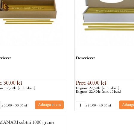
riere:
Descriere:
: 30,00 lei
Pret: 40,00 lei
ss : 17,70 lei (min. 3 buc.)
En-gross : 22,50 lei (min. 3 buc.)
En-gross : 22,50 lei (min. 10 buc.)
Adauga in cos
Adauga
x
30.00
=
30.00 lei
x
40.00
=
40.00 lei
ANARI subtiri 1000 grame