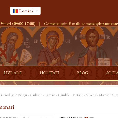
Română
 Vineri (09:00-17:00)
|
Comenzi prin E-mail:
comenzi@bizanticons
LIVRARE
NOUTATI
BLOG
SOCI
Produse
Pangar - Carbune - Tamaie - Candele - Metanii - Suvenir - Marturii
Lu
manari