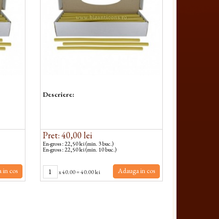
Descriere:
Pret: 40,00 lei
En-gross : 22,50 lei (min. 3 buc.)
En-gross : 22,50 lei (min. 10 buc.)
 in cos
Adauga in cos
x
40.00
=
40.00 lei