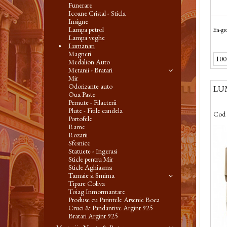
Funerare
Icoane Cristal - Sticla
Insigne
Lampa petrol
En-gro
Lampa veghe
Lumanari
Magneti
Medalion Auto
Metanii - Bratari
Mir
Odorizante auto
LUM
Oua Paste
Pernute - Filacterii
Plute - Fitile candela
Cod 
Portofele
Rame
Rozarii
Sfesnice
Statuete - Ingerasi
Sticle pentru Mir
Sticle Aghiasma
Tamaie si Smirna
Tipare Coliva
Toiag Inmormantare
Produse cu Parintele Arsenie Boca
Cruci & Pandantive Argint 925
Bratari Argint 925