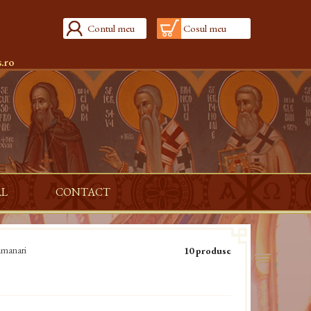
Contul meu
Cosul meu
.ro
AL
CONTACT
manari
10 produse