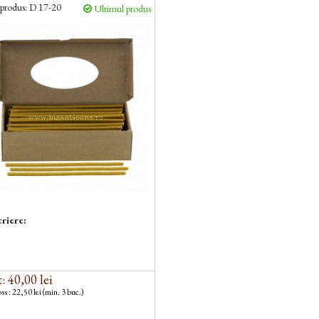
produs:
D 17-20
Ultimul produs
riere:
: 40,00 lei
ss : 22,50 lei (min. 3 buc.)