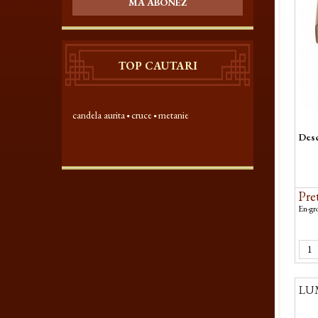
MA ABONEZ
TOP CAUTARI
candela aurita
cruce
metanie
Desc
Pret
En-gro
LUM