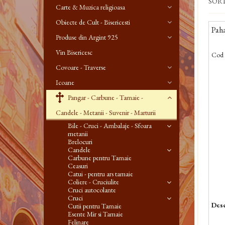
SOR
Carte & Muzica religioasa
Obiecte de Cult - Bisericesti
Paha
Produse din Argint 925
Vin Bisericesc
Cod 
Covoare - Traverse
Icoane
Pangar - Carbune - Tamaie -
Candele - Metanii - Suvenir - Marturii
Bile - Cruci - Ambalaje - Sfoara
metanii
Brelocuri
Candele
Carbune pentru Tamaie
Ceasuri
Catui - pentru ars tamaie
Coliere - Cruciulite
Cruci autocolante
Cruci
Desc
Cutii pentru Tamaie
Esente Mir si Tamaie
Felinare