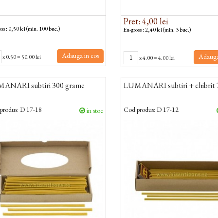
Pret: 4,00 lei
ss : 0,50 lei (min. 100 buc.)
En-gross : 2,40 lei (min. 3 buc.)
Adauga in cos
Adauga
x
0.50
=
50.00 lei
x
4.00
=
4.00 lei
ANARI subtiri 300 grame
LUMANARI subtiri + chibrit 
produs:
D 17-18
Cod produs:
D 17-12
in stoc