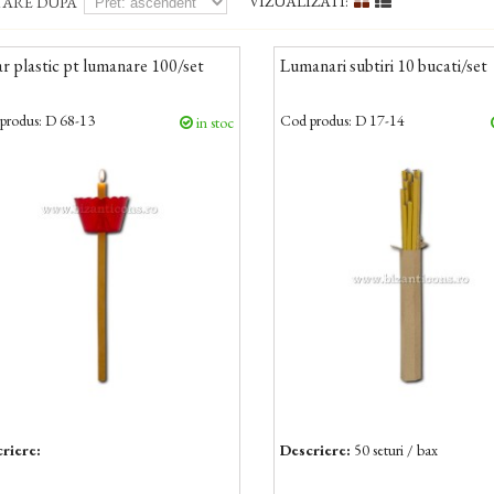
VIZUALIZATI:
TARE DUPA
r plastic pt lumanare 100/set
Lumanari subtiri 10 bucati/set
produs:
D 68-13
Cod produs:
D 17-14
in stoc
riere:
Descriere:
50 seturi / bax