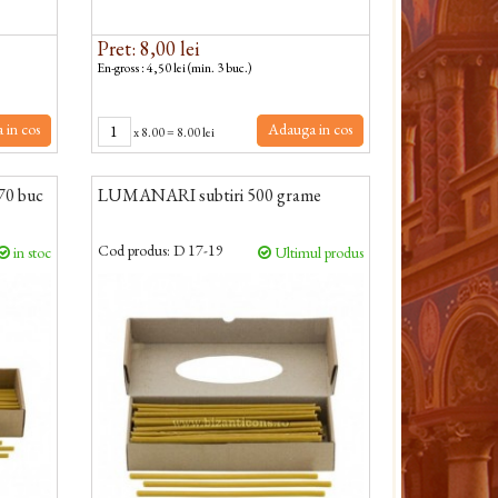
Pret: 8,00 lei
En-gross : 4,50 lei (min. 3 buc.)
 in cos
Adauga in cos
x
8.00
=
8.00 lei
70 buc
LUMANARI subtiri 500 grame
Cod produs:
D 17-19
in stoc
Ultimul produs