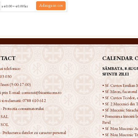
Adauga in cos
x
40.00
=
40.00 lei
TACT
CALENDAR 
 telefonice:
SÂMBATA, 8 AUG
SFINTII ZILEI
03 030
Vineri (9:00-17:00)
• Sf. Cuvios Emilian M
• Sf. Miron, facatorul
 prin E-mail:
comenzi@bizanticons.ro
• Sf. Cuvios Teodor,
 si reclamatii:
0788 610 612
• Sf. 2 Mucenici din T
 Protectia consumatorului
• Sf. Mucenic Stirach
• Pomenirea înnoirii bis
 SAL
Pavel
 SOL
• Sf. Nou Mucenic An
Prelucrarea datelor cu caracter personal
• Sf. Nou Mucenic Tr