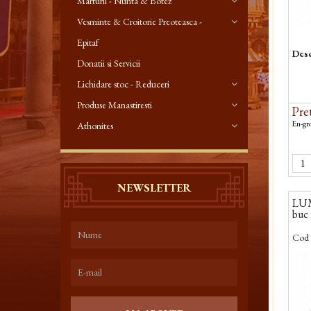
Marturii - Nunta & Botez
Vesminte & Croitorie Preoteasca -
Epitaf
Desc
Donatii si Servicii
Lichidare stoc - Reduceri
Produse Manastiresti
Pret
En-gro
Athonites
NEWSLETTER
LUM
buc
Cod 