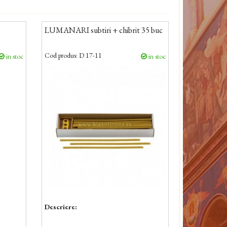
LUMANARI subtiri + chibrit 35 buc
Cod produs:
D 17-11
in stoc
in stoc
Descriere: