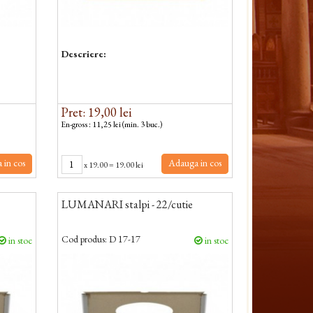
Descriere:
Pret: 19,00 lei
En-gross : 11,25 lei (min. 3 buc.)
 in cos
Adauga in cos
x
19.00
=
19.00 lei
LUMANARI stalpi - 22/cutie
Cod produs:
D 17-17
in stoc
in stoc