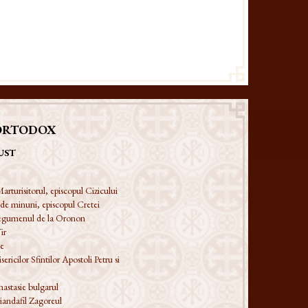
ORTODOX
UST
arturisitorul, episcopul Cizicului
 de minuni, episcopul Cretei
 egumenul de la Oronon
ir
ie
ericilor Sfintilor Apostoli Petru si
astasie bulgarul
iandafil Zagoreul