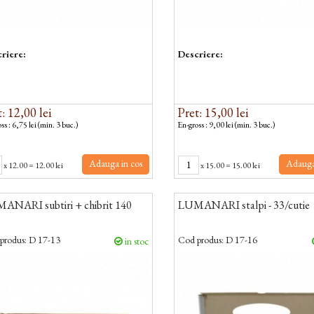
riere:
Descriere:
: 12,00 lei
Pret: 15,00 lei
ss : 6,75 lei (min. 3 buc.)
En-gross : 9,00 lei (min. 3 buc.)
Adauga in cos
Adauga
x
12.00
=
12.00 lei
x
15.00
=
15.00 lei
ANARI subtiri + chibrit 140
LUMANARI stalpi - 33/cutie
produs:
D 17-13
Cod produs:
D 17-16
in stoc