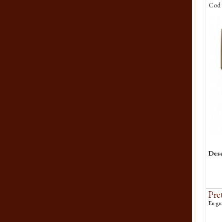
Cod 
Desc
Pret
En-gro