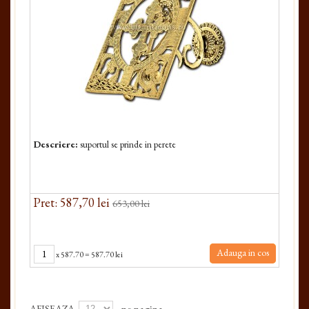
Descriere:
suportul se prinde in perete
Pret: 587,70 lei
653,00 lei
Adauga in cos
x
587.70
=
587.70 lei
AFISEAZA
pe pagina