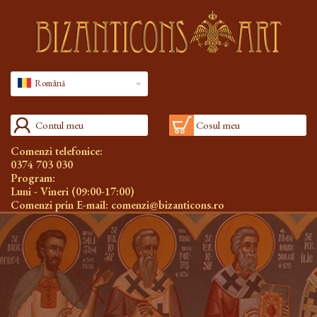
Română
Contul meu
Cosul meu
Comenzi telefonice:
0374 703 030
Program:
Luni - Vineri (09:00-17:00)
Comenzi prin E-mail:
comenzi@bizanticons.ro