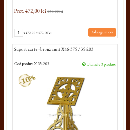
Pret: 472,00 lei
590,00 lei
Adauga in cos
x
472.00
=
472.00 lei
Suport carte - bronz aurit X46-375 / 35-203
Cod produs:
X 35-203
Ultimele 3 produse
-10%