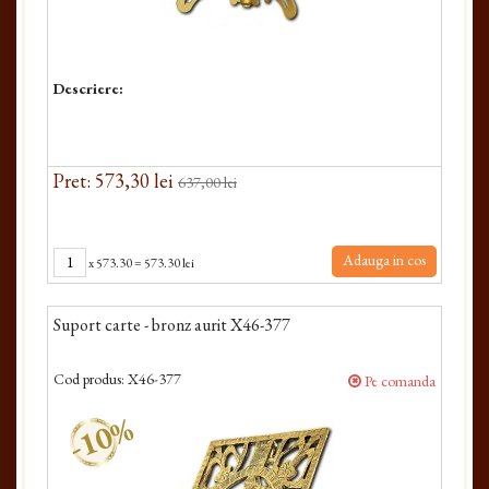
Descriere:
Pret: 573,30 lei
637,00 lei
Adauga in cos
x
573.30
=
573.30 lei
Suport carte - bronz aurit X46-377
Cod produs:
X46-377
Pe comanda
-10%