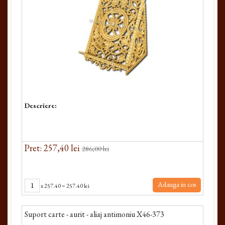
Descriere:
Pret: 257,40 lei
286,00 lei
Adauga in cos
x
257.40
=
257.40 lei
Suport carte - aurit - aliaj antimoniu X46-373