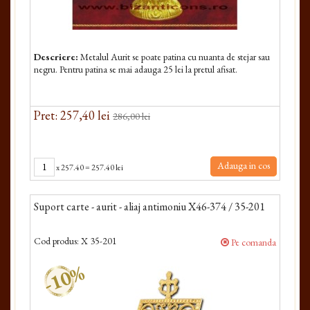
Descriere:
Metalul Aurit se poate patina cu nuanta de stejar sau
negru. Pentru patina se mai adauga 25 lei la pretul afisat.
Pret: 257,40 lei
286,00 lei
Adauga in cos
x
257.40
=
257.40 lei
Suport carte - aurit - aliaj antimoniu X46-374 / 35-201
Cod produs:
X 35-201
Pe comanda
-10%