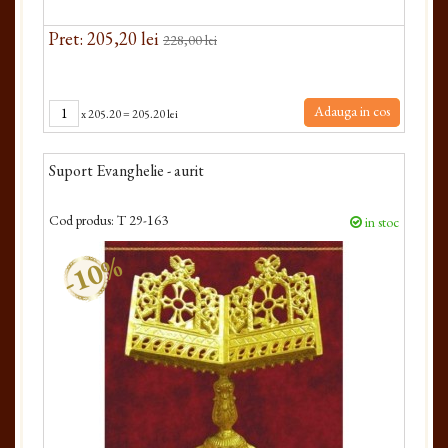
Pret: 205,20 lei
228,00 lei
Adauga in cos
x
205.20
=
205.20 lei
Suport Evanghelie - aurit
Cod produs:
T 29-163
in stoc
-10%