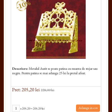
-10%
Descriere:
Metalul Aurit se poate patina cu nuanta de stejar sau
negru. Pentru patina se mai adauga 25 lei la pretul afisat.
Pret: 205,20 lei
228,00 lei
Adauga in cos
x
205.20
=
205.20 lei