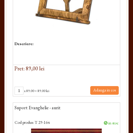
Descriere:
Pret: 89,00 lei
Adauga in cos
x
89.00
=
89.00 lei
Suport Evanghelie - aurit
Cod produs:
T 29-164
in stoc