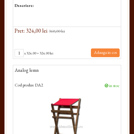
Descriere:
Pret: 324,00 lei
360,00 lei
Adauga in cos
x
324.00
=
324.00 lei
Analog lemn
Cod produs:
DA2
in stoc