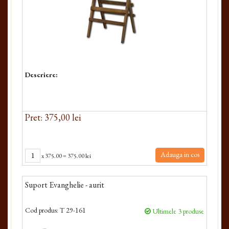
Descriere:
Pret: 375,00 lei
Adauga in cos
x
375.00
=
375.00 lei
Suport Evanghelie - aurit
Cod produs:
T 29-161
Ultimele 3 produse