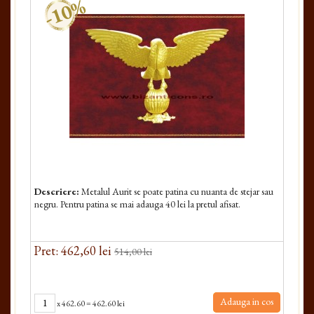
-10%
Descriere:
Metalul Aurit se poate patina cu nuanta de stejar sau
negru. Pentru patina se mai adauga 40 lei la pretul afisat.
Pret: 462,60 lei
514,00 lei
Adauga in cos
x
462.60
=
462.60 lei