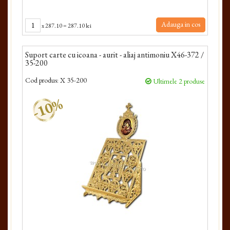
Adauga in cos
x
287.10
=
287.10 lei
Suport carte cu icoana - aurit - aliaj antimoniu X46-372 /
35-200
Cod produs:
X 35-200
Ultimele 2 produse
-10%