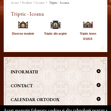
Acasa
Produse
Icoane
Triptic - Icoana
Triptic - Icoana
Diverse modele
Triptic din argint
Triptic lemn
D1815
INFORMATII
CONTACT
CALENDAR ORTODOX
Acest magazin foloseste cookies si alte tehnologii pentru a