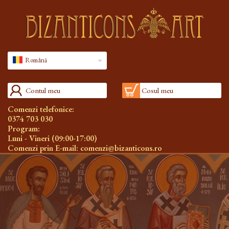
Română
Contul meu
Cosul meu
Comenzi telefonice:
0374 703 030
Program:
Luni - Vineri (09:00-17:00)
Comenzi prin E-mail:
comenzi@bizanticons.ro