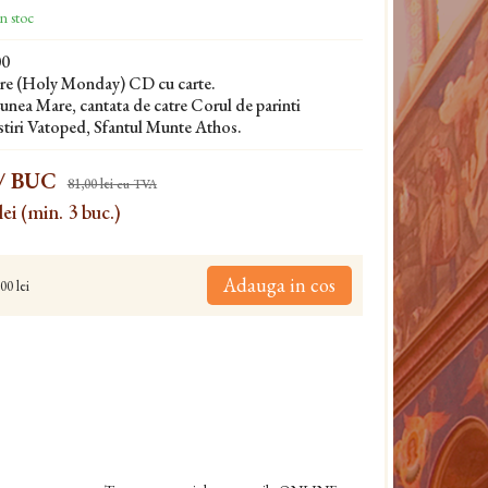
n stoc
00
are (Holy Monday) CD cu carte.
unea Mare, cantata de catre Corul de parinti
stiri Vatoped, Sfantul Munte Athos.
/ BUC
81,00 lei
cu TVA
lei (min. 3 buc.)
Adauga in cos
00 lei