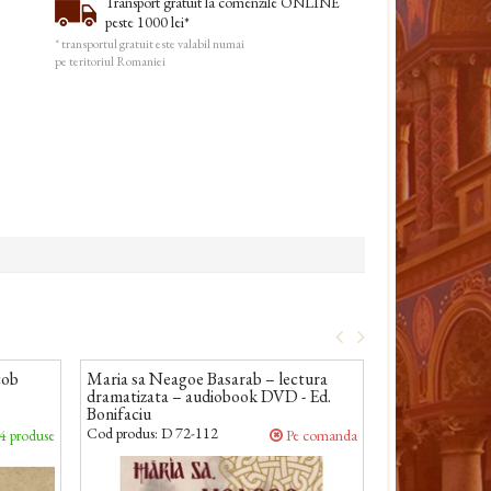
Transport gratuit la comenzile ONLINE
peste 1000 lei*
* transportul gratuit este valabil numai
pe teritoriul Romaniei
cob
Maria sa Neagoe Basarab – lectura
Slujba Paracli
dramatizata – audiobook DVD - Ed.
Basarab - CD -
Bonifaciu
Cod produs:
D 72-112
Cod produs:
D 72
4 produse
Pe comanda