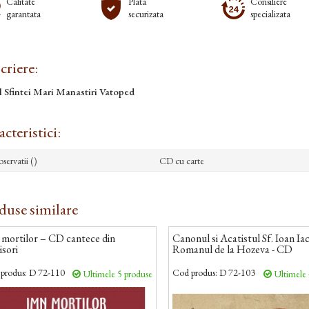
Calitate
Plata
Consiliere
garantata
securizata
specializata
criere:
 Sfintei Mari Manastiri Vatoped
cteristici:
servatii ()
CD cu carte
duse similare
 mortilor – CD cantece din
Canonul si Acatistul Sf. Ioan Ia
isori
Romanul de la Hozeva - CD
produs:
D 72-110
Cod produs:
D 72-103
Ultimele 5 produse
Ultimele 