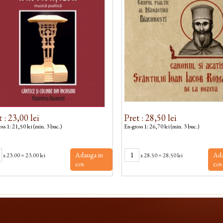
 : 23,00 lei
Pret : 28,50 lei
ss 1: 21,50 lei (min. 3 buc.)
En-gross 1: 26,70 lei (min. 3 buc.)
Adauga in
Ada
x
23.00
=
23.00 lei
x
28.50
=
28.50 lei
cos
cos