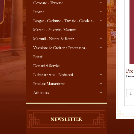
Covoare - Traverse
Icoane
Pangar - Carbune - Tamaie - Candele -
Metanii - Suvenir - Marturii
Marturii - Nunta & Botez
Vesminte & Croitorie Preoteasca -
Epitaf
Donatii si Servicii
Pret
Lichidare stoc - Reduceri
En-gro
Produse Manastiresti
Athonites
NEWSLETTER