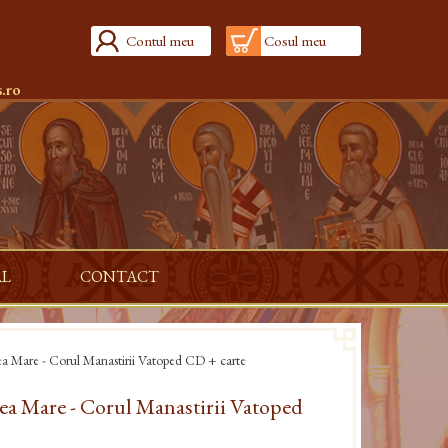
Contul meu
Cosul meu
.ro
AL
CONTACT
ea Mare - Corul Manastirii Vatoped CD + carte
ea Mare - Corul Manastirii Vatoped