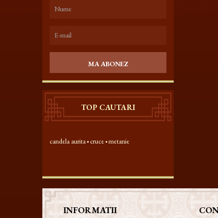
MA ABONEZ
TOP CAUTARI
candela aurita
cruce
metanie
INFORMATII
CON