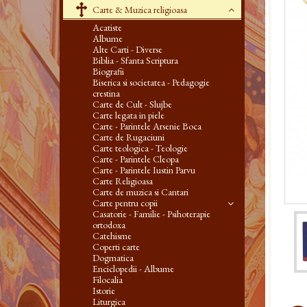
Carte & Muzica religioasa
Acatiste
Albume
Alte Carti - Diverse
Biblia - Sfanta Scriptura
Biografii
Biserica si societatea - Pedagogie
crestina
Carte de Cult - Slujbe
Carte legata in piele
Carte - Parintele Arsenie Boca
Carte de Rugaciuni
Carte teologica - Teologie
Carte - Parintele Cleopa
Carte - Parintele Iustin Parvu
Carte Religioasa
Carte de muzica si Cantari
Carte pentru copii
Casatorie - Familie - Psihoterapie
ortodoxa
Catehisme
Coperti carte
Dogmatica
Enciclopedii - Albume
Filocalia
Istorie
Liturgica