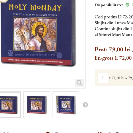
Disponibilitate:
I
Cod produs
D 72-2
Slujba din Lunea M
Contine slujba din L
al Sfintei Mari Mana
Pret:
79,00 lei
En-gross 1: 72,00 
x
79,00 lei
=
79,