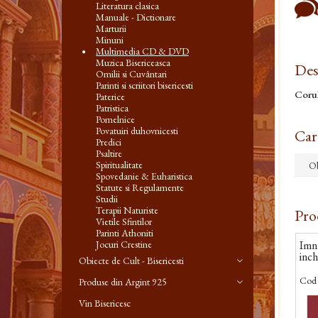
Literatura clasica
Manuale - Dictionare
Marturii
Minuni
Multimedia CD & DVD
Muzica Bisericeasca
Des
Omilii si Cuvântari
Parinti si scriitori bisericesti
Corul
Paterice
Patristica
Pomelnice
Povatuiri duhovnicesti
Cara
Predici
Psaltire
Spiritualitate
Ob
Spovedanie & Euharistica
Statute si Regulamente
Studii
Terapii Naturiste
Pro
Vietile Sfintilor
Parinti Athoniti
Imn
Jocuri Crestine
inch
Obiecte de Cult - Bisericesti
Cod 
Produse din Argint 925
Vin Bisericesc