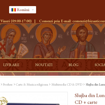
Română
 Vineri (09:00-17:00)
|
Comenzi prin E-mail:
comenzi@bizanticons
LIVRARE
NOUTATI
BLOG
SOCI
Produse
Carte & Muzica religioasa
Multimedia CD & DVD
Slujba din Lun
Slujba din Lun
-2%
CD + carte