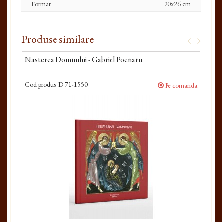
Format
20x26 cm
Produse similare
Nasterea Domnului - Gabriel Poenaru
Frat
Taw
Cod produs:
D 71-1550
Cod 
Pe comanda