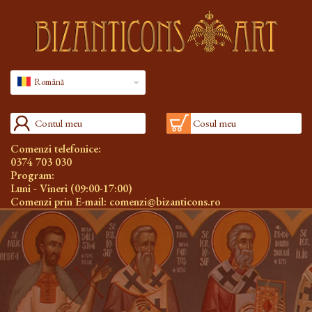
Română
Contul meu
Cosul meu
Comenzi telefonice:
0374 703 030
Program:
Luni - Vineri (09:00-17:00)
Comenzi prin E-mail:
comenzi@bizanticons.ro