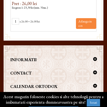
Pret : 26,00 lei
Pret
En-gross 1: 23,30 lei (min. 3 buc.)
En-gro
Adauga in
x
26.00
=
26.00 lei
cos
INFORMATII
CONTACT
CALENDAR ORTODOX
Acest magazin foloseste cookies si alte tehnologii pentru a
imbunatati experienta dumneavoastra pe site!
Setari