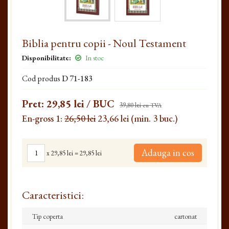
Biblia pentru copii - Noul Testament
Disponibilitate:
In stoc
Cod produs
D 71-183
Pret:
29,85 lei
/ BUC
39,80 lei
cu TVA
En-gross 1:
26,50 lei
23,66 lei (min. 3 buc.)
Adauga in cos
x
29,85 lei
=
29,85 lei
Caracteristici:
Tip coperta
cartonat