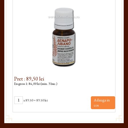
Pret : 89,50 lei
Pre
En-gross 1: 84,00 lei (min. 3 buc.)
En-gro
Adauga in
x
89.50
=
89.50 lei
cos