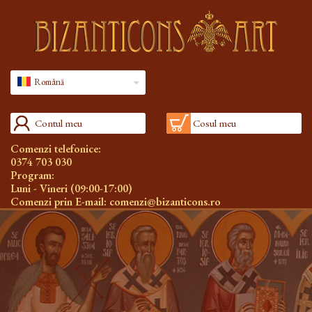
Română
Contul meu
Cosul meu
Comenzi telefonice:
0374 703 030
Program:
Luni - Vineri (09:00-17:00)
Comenzi prin E-mail:
comenzi@bizanticons.ro