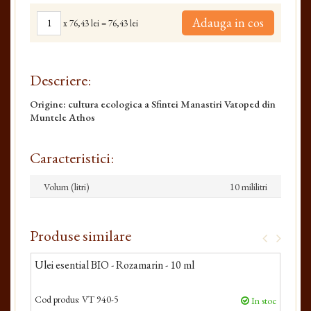
Adauga in cos
x
76,43 lei
=
76,43 lei
Descriere:
Origine: cultura ecologica a Sfintei Manastiri Vatoped din
Muntele Athos
Caracteristici:
Volum (litri)
10 mililitri
Produse similare
Ulei esential BIO - Rozamarin - 10 ml
Ulei
Cod produs:
VT 940-5
Cod 
In stoc