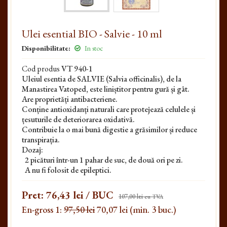
Ulei esential BIO - Salvie - 10 ml
Disponibilitate:
In stoc
Cod produs
VT 940-1
Uleiul esentia de SALVIE (Salvia officinalis), de la
Manastirea Vatoped, este liniștitor pentru gură și gât.
Are proprietăți antibacteriene.
Conține antioxidanți naturali care protejează celulele și
țesuturile
de deteriorarea oxidativă.
Contribuie la o mai bună digestie a grăsimilor și reduce
transpirația.
Dozaj:
2 picături într-un 1 pahar de suc, de două ori pe zi.
A nu fi folosit de epileptici.
Pret:
76,43 lei
/ BUC
107,00 lei
cu TVA
En-gross 1:
97,50 lei
70,07 lei (min. 3 buc.)