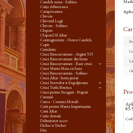
Made
Candele masa - Sofrino
Carja Arhiereasca
Aplic
Catapeteasma
Chivote
Chivotul Legii
Chivote - Sofrino
Cara
Clopote
Clopotel Sf Altar
Contragreutate - Horos Candela
In
Copie
Cristelnite
L
Cruci Binecuvantare - Argint 925
Cruci Binecuvantare din lemn
La
Cruci Binecuvantare - Baze cruci
Cruci Sfanta Masa cu baza
Gr
Cruci Binecuvantare - Sofrino
Cruci Altar - lemn pictat
Cruci Stavrofor si Engolpioane
Cruci Turla Biserica
Pro
Cruci pentru Steaguri - Prapori
Cununii
Curea - Centura Monah
Apli
Cutii pentru Sfanta Impartasanie
83-
Cutii Altar
Cutie donatii
Cod 
Delimitator acces
Dicher si Tricher
Disc