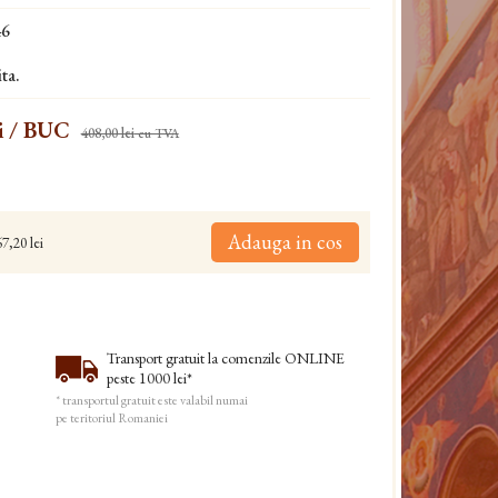
46
ta.
i
/ BUC
408,00 lei
cu TVA
Adauga in cos
7,20 lei
Transport gratuit la comenzile ONLINE
peste 1000 lei*
* transportul gratuit este valabil numai
pe teritoriul Romaniei