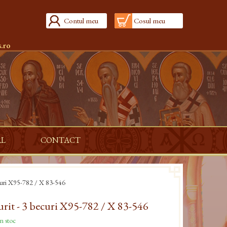
Contul meu
Cosul meu
.ro
AL
CONTACT
ecuri X95-782 / X 83-546
urit - 3 becuri X95-782 / X 83-546
n stoc