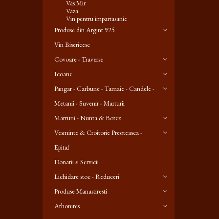
Vas Mir
Vaza
Vin pentru impartasanie
Produse din Argint 925
Vin Bisericesc
Covoare - Traverse
Icoane
Pangar - Carbune - Tamaie - Candele -
Metanii - Suvenir - Marturii
Marturii - Nunta & Botez
Vesminte & Croitorie Preoteasca -
Epitaf
Donatii si Servicii
Lichidare stoc - Reduceri
Produse Manastiresti
Athonites