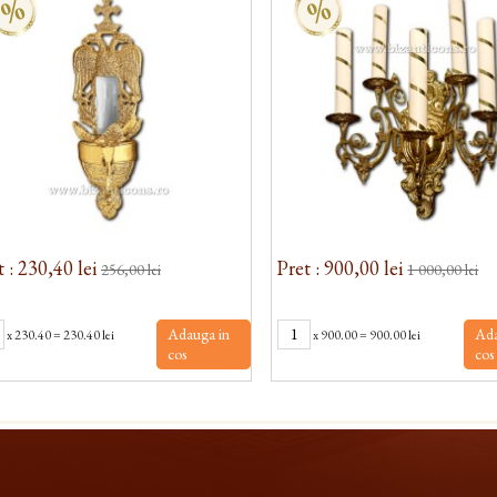
%
%
t : 230,40 lei
Pret : 900,00 lei
256,00 lei
1 000,00 lei
Adauga in
Ada
x
230.40
=
230.40 lei
x
900.00
=
900.00 lei
cos
cos