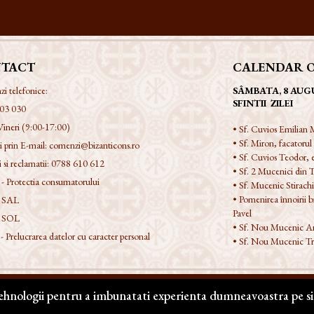
TACT
CALENDAR 
 telefonice:
SÂMBATA, 8 AUG
SFINTII ZILEI
03 030
Vineri (9:00-17:00)
• Sf. Cuvios Emilian M
• Sf. Miron, facatorul
 prin E-mail:
comenzi@bizanticons.ro
• Sf. Cuvios Teodor,
 si reclamatii:
0788 610 612
• Sf. 2 Mucenici din T
 Protectia consumatorului
• Sf. Mucenic Stirach
• Pomenirea înnoirii bis
 SAL
Pavel
 SOL
• Sf. Nou Mucenic An
Prelucrarea datelor cu caracter personal
• Sf. Nou Mucenic Tr
tehnologii pentru a imbunatati experienta dumneavoastra pe si
e