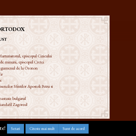
ORTODOX
UST
arturisitorul, episcopul Cizicului
 de minuni, episcopul Cretei
 egumenul de la Oronon
ir
ie
ericilor Sfintilor Apostoli Petru si
astasie bulgarul
iandafil Zagoreul
te!
Setari
Citeste mai mult
Sunt de acord