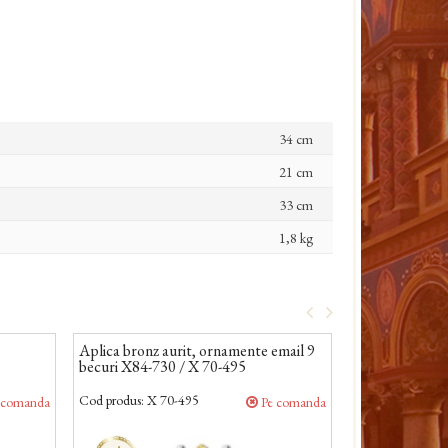
34 cm
21 cm
33 cm
1,8 kg
Aplica bronz aurit, ornamente email 9
Aplica bronz a
becuri X84-730 / X 70-495
becuri X84-73
Cod produs:
X 70-495
Cod produs:
X 70
 comanda
Pe comanda