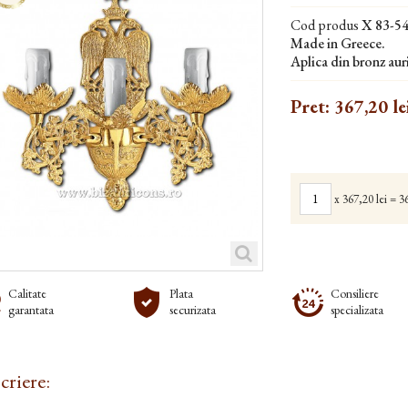
Cod produs
X 83-5
Made in Greece.
Aplica din bronz auri
Pret:
367,20 le
x
367,20 lei
=
36
Calitate
Plata
Consiliere
garantata
securizata
specializata
criere: