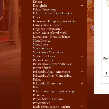
Diverse
Evanghelie
Felinar Procesiune
Felinare pentru Sfanta Lumina
Hota
Iconostas - Tetrapod - Proschinitar
Lampa Strana - Fanar
Lingurita Impartasanie
Litier - Masa Sfantul Maslu
Lumanarar - Hota Cadelnita
Masa Biserica
Masa Botez
Masa Funerara
Miruitoare - Vase miruit
Mobilier - Diverse
Pre
Pahare Candela
Pahare Inox pentru Sfinte Vase
Pentru Sfintire
Policandru Aliaj - Antimoniu
Policandru Altar - Candelabru -
Felinar
Policandru Bronz masiv
Potir
Potir cununie - pt Impartasit copii
Pristolnic
Prosop Servicii Liturgice
Proscomidiar
Racla Sfinte Moaste - Stelute