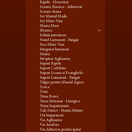
Ripide - Heruvimi
Scaune Biserica - Arhieresti
Scaune strana
Set Sfantul Maslu
Set Sfinte Vase
Sfanta Masa
Sfesnice
Solutii intretinere
Stand Lumanari - Pangar
Stea Sfinte Vase
Stingator lumanari
Strana
Stropitor Aghiasma
Suport Ripide
Suport Cadelnite
Suport Icoana si Evanghelie
Suport Lumanari - Pangar
Talger pentru Sfantul Agnet
Toaca
Torte
Trusa Botez
Trusa Misionar - Liturgica
Trusa Impartasanie
Tub Hrisov - Pentru Sfintire
Usi Imparatesti
Vas Aghiasma
Vas Anafora
Vas Arhieresc pentru spalat