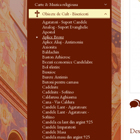
Carte & Muzica religioasa
Obiecte de Cult - Bisericesti
Agatatori - Suport Candele
Analog - Suport Evanghelie
Apostol
Aplice Bronz
Aplice Aliaj - Antimoniu
Axionita
Baldachin
Baston Arhieresc
Becuri economice Candelabre
Bol sfintire
Busuioc
Burete Antimis
Butoni pentru camasa
Cadelnite
Cadelnite - Sofrino
Caldarusa Aghiasma
Cana - Vas Caldura
Candele Lant - Agatatoare
Candele Lant - Agatatoare -
Sofrino
Candela cu lant din argint 925
Candele Imparatesti
Des
Candele Masa
Candela masa din argint 925