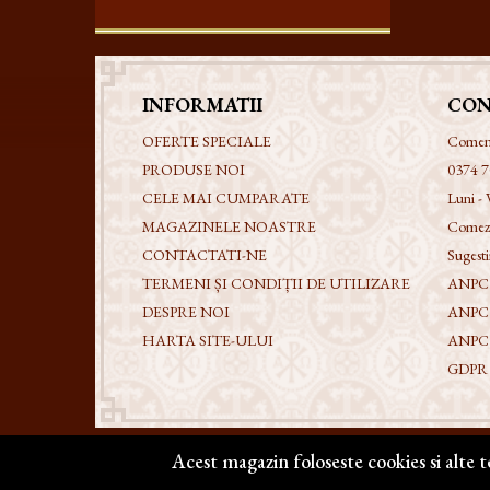
INFORMATII
CON
OFERTE SPECIALE
Comenzi
PRODUSE NOI
0374 7
CELE MAI CUMPARATE
Luni - 
MAGAZINELE NOASTRE
Comezi
CONTACTATI-NE
Sugestii
TERMENI ȘI CONDIȚII DE UTILIZARE
ANPC -
DESPRE NOI
ANPC
HARTA SITE-ULUI
ANPC
GDPR - 
Acest magazin foloseste cookies si alte 
Copyright @ 2026 | BIZANTICONS. Toate drepturile rezervat