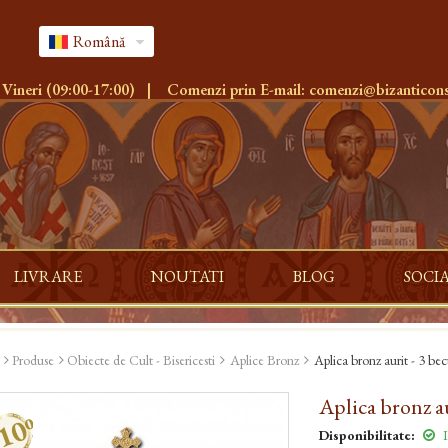
Română
 Vineri (09:00-17:00)
|
Comenzi prin E-mail:
comenzi@bizanticons
LIVRARE
NOUTATI
BLOG
SOCI
Produse
Obiecte de Cult - Bisericesti
Aplice Bronz
Aplica bronz aurit - 3 b
Aplica bronz a
10%
Disponibilitate:
I