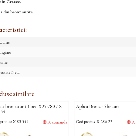
 in Greece.
a din bronz aurita.
cteristici:
altime
ungime
time
eutate Neta
duse similare
ca bronz aurit 1 bec X95-780 / X
Aplica Bronz - 5 becuri
544
produs:
X 83-544
Cod produs:
R 286-23
Pe comanda
Pe