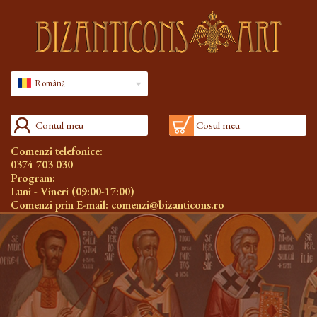
Română
Contul meu
Cosul meu
Comenzi telefonice:
0374 703 030
Program:
Luni - Vineri (09:00-17:00)
Comenzi prin E-mail:
comenzi@bizanticons.ro