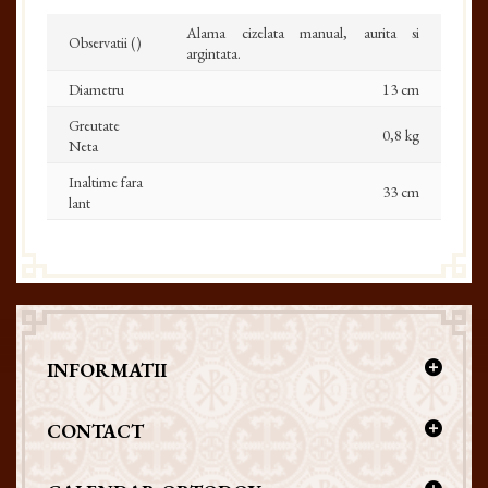
Alama cizelata manual, aurita si
Observatii ()
argintata.
Diametru
13 cm
Greutate
0,8 kg
Neta
Inaltime fara
33 cm
lant
INFORMATII
CONTACT