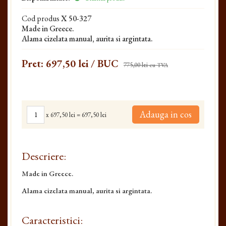
Cod produs
X 50-327
Made in Greece.
Alama cizelata manual, aurita si argintata.
Pret:
697,50 lei
/ BUC
775,00 lei
cu TVA
Adauga in cos
x
697,50 lei
=
697,50 lei
Descriere:
Made in Greece.
Alama cizelata manual, aurita si argintata.
Caracteristici: