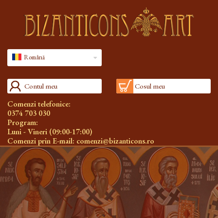
Română
Contul meu
Cosul meu
Comenzi telefonice:
0374 703 030
Program:
Luni - Vineri (09:00-17:00)
Comenzi prin E-mail:
comenzi@bizanticons.ro