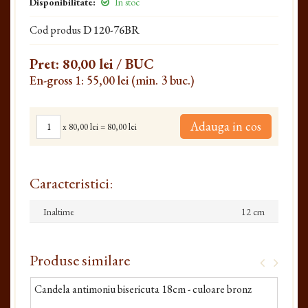
Disponibilitate:
In stoc
Cod produs
D 120-76BR
Pret:
80,00 lei
/ BUC
En-gross 1: 55,00 lei (min. 3 buc.)
Adauga in cos
x
80,00 lei
=
80,00 lei
Caracteristici:
Inaltime
12 cm
Produse similare
Candela antimoniu bisericuta 18cm - culoare bronz
Cand