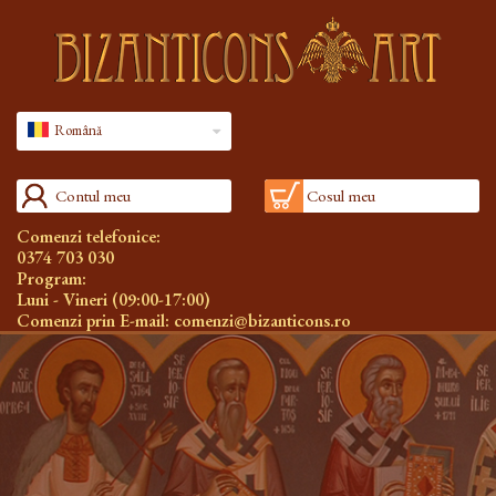
Română
Contul meu
Cosul meu
Comenzi telefonice:
0374 703 030
Program:
Luni - Vineri (09:00-17:00)
Comenzi prin E-mail:
comenzi@bizanticons.ro