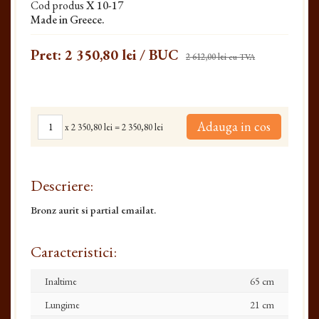
Cod produs
X 10-17
Made in Greece.
Pret:
2 350,80 lei
/ BUC
2 612,00 lei
cu TVA
Adauga in cos
x
2 350,80 lei
=
2 350,80 lei
Descriere:
Bronz aurit si partial emailat.
Caracteristici:
Inaltime
65 cm
Lungime
21 cm