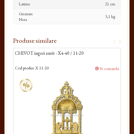
Latime
21 cm
Greutate
3,1 kg
Neta
Produse similare
CHIVOT ingeri aurit - X4-40 / 11-20
CHI
Cod produs:
X 11-20
Cod 
Pe comanda
%