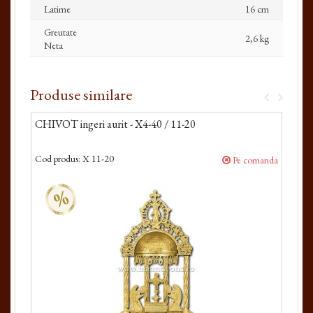
Latime
16 cm
Greutate
2,6 kg
Neta
Produse similare
CHIVOT ingeri aurit - X4-40 / 11-20
CHI
Cod produs:
X 11-20
Cod 
Pe comanda
%