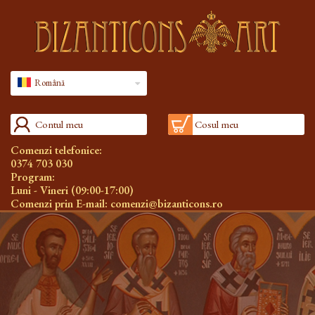
Română
Contul meu
Cosul meu
Comenzi telefonice:
0374 703 030
Program:
Luni - Vineri (09:00-17:00)
Comenzi prin E-mail:
comenzi@bizanticons.ro