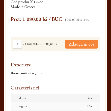
Cod produs
X 12-22
Made in Greece
Pret:
1 080,00 lei
/ BUC
1 200,00 lei
cu TVA
Adauga in cos
x
1 080,00 lei
=
1 080,00 lei
Descriere:
Bronz aurit si argintat.
Caracteristici:
Inaltime
37 cm
Lungime
16 cm