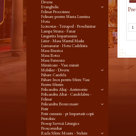
Diverse
Evanghelie
Pre
Felinar Procesiune
Felinare pentru Sfanta Lumina
Hota
Iconostas - Tetrapod - Proschinitar
Lampa Strana - Fanar
Lingurita Impartasanie
Litier - Masa Sfantul Maslu
Lumanarar - Hota Cadelnita
Masa Biserica
Masa Botez
Masa Funerara
Miruitoare - Vase miruit
Mobilier - Diverse
Pahare Candela
Pahare Inox pentru Sfinte Vase
Pentru Sfintire
Policandru Aliaj - Antimoniu
Policandru Altar - Candelabru -
Felinar
Policandru Bronz masiv
Potir
Potir cununie - pt Impartasit copii
Pristolnic
Prosop Servicii Liturgice
Proscomidiar
Racla Sfinte Moaste - Stelute