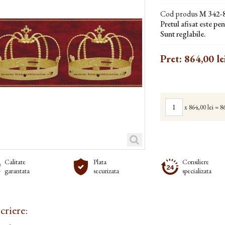
Cod produs
M 342-
Pretul afisat este pen
Sunt reglabile.
Pret:
864,00 le
x
864,00 lei
=
86
Calitate
Plata
Consiliere
garantata
securizata
specializata
criere: