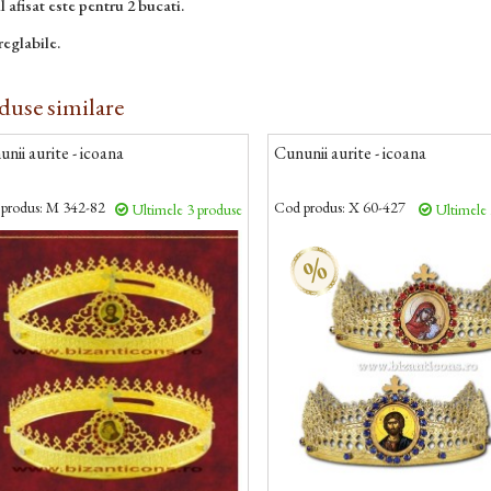
l afisat este pentru 2 bucati.
reglabile.
duse similare
nii aurite - icoana
Cununii aurite - icoana
produs:
M 342-82
Cod produs:
X 60-427
Ultimele 3 produse
Ultimele 
%