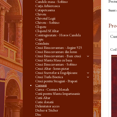
Pretu
Candele masa - Sofrino
Carja Arhiereasca
Sunt 
Catapeteasma
Chivote
Chivotul Legii
Chivote - Sofrino
Pro
Clopote
Clopotel Sf Altar
Contragreutate - Horos Candela
Cunu
Copie
Cristelnite
Cruci Binecuvantare - Argint 925
Cod 
Cruci Binecuvantare din lemn
Cruci Binecuvantare - Baze cruci
Cruci Sfanta Masa cu baza
Cruci Binecuvantare - Sofrino
Cruci Altar - lemn pictat
Cruci Stavrofor si Engolpioane
Cruci Turla Biserica
Cruci pentru Steaguri - Prapori
Cununii
Curea - Centura Monah
Cutii pentru Sfanta Impartasanie
Cutii Altar
Cutie donatii
Delimitator acces
Dicher si Tricher
Disc