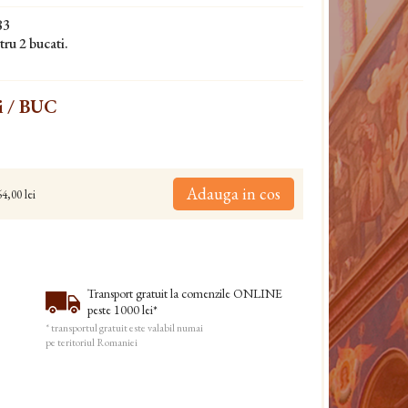
83
tru 2 bucati.
i
/ BUC
Adauga in cos
4,00 lei
Transport gratuit la comenzile ONLINE
peste 1000 lei*
* transportul gratuit este valabil numai
pe teritoriul Romaniei