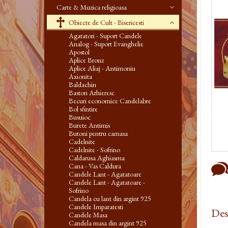
Carte & Muzica religioasa
Obiecte de Cult - Bisericesti
Agatatori - Suport Candele
Analog - Suport Evanghelie
Apostol
Aplice Bronz
Aplice Aliaj - Antimoniu
Axionita
Baldachin
Baston Arhieresc
Becuri economice Candelabre
Bol sfintire
Busuioc
Burete Antimis
Butoni pentru camasa
Cadelnite
Cadelnite - Sofrino
Caldarusa Aghiasma
Cana - Vas Caldura
Candele Lant - Agatatoare
Candele Lant - Agatatoare -
Sofrino
Candela cu lant din argint 925
Candele Imparatesti
Des
Candele Masa
Candela masa din argint 925