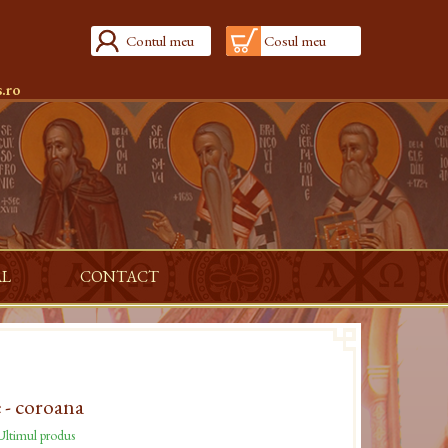
Contul meu
Cosul meu
.ro
AL
CONTACT
 - coroana
ltimul produs