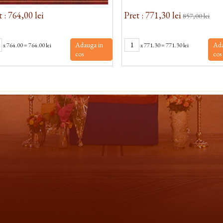
t : 764,00 lei
Pret : 771,30 lei
857,00 lei
Adauga in
Ada
x
764.00
=
764.00 lei
x
771.30
=
771.30 lei
cos
cos