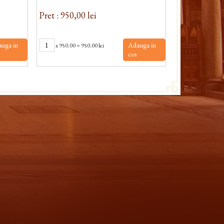
Pret : 950,00 lei
Pret : 703,80
uga in
Adauga in
x
950.00
=
950.00 lei
x
703.80
=
70
cos