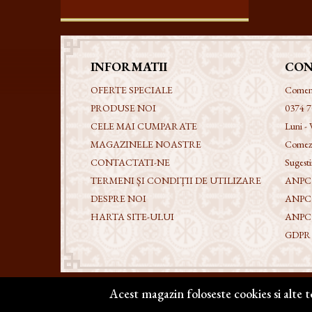
INFORMATII
CON
OFERTE SPECIALE
Comenzi
PRODUSE NOI
0374 7
CELE MAI CUMPARATE
Luni - 
MAGAZINELE NOASTRE
Comezi
CONTACTATI-NE
Sugestii
TERMENI ȘI CONDIȚII DE UTILIZARE
ANPC -
DESPRE NOI
ANPC
HARTA SITE-ULUI
ANPC
GDPR - 
Acest magazin foloseste cookies si alte 
Copyright @ 2026 | BIZANTICONS. Toate drepturile rezervat