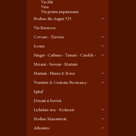
Vas Mir
Vaza
Vin pentru impartasanie
Produse din Argint 925
Vin Bisericesc
Covoare - Traverse
Icoane
Pangar - Carbune - Tamaie - Candele -
Metanii - Suvenir - Marturii
Marturii - Nunta & Botez
Vesminte & Croitorie Preoteasca -
Epitaf
Donatii si Servicii
Lichidare stoc - Reduceri
Produse Manastiresti
Athonites