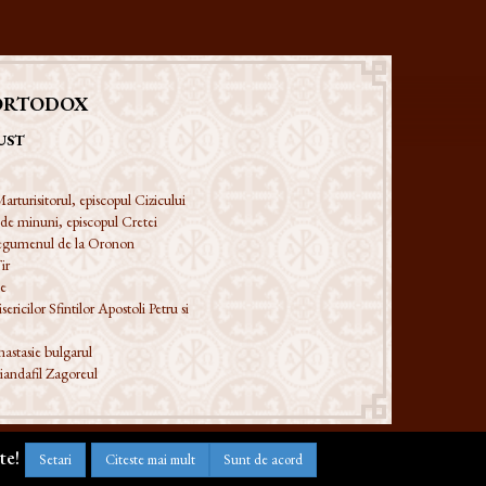
ORTODOX
UST
arturisitorul, episcopul Cizicului
 de minuni, episcopul Cretei
 egumenul de la Oronon
ir
ie
ericilor Sfintilor Apostoli Petru si
astasie bulgarul
iandafil Zagoreul
te!
Setari
Citeste mai mult
Sunt de acord