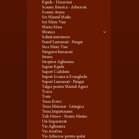
Ripide - Heruvimi
Scaune Biserica - Arhieresti
Scaune strana
Set Sfantul Maslu
Set Sfinte Vase
Sfanta Masa
Sfesnice
Solutii intretinere
Stand Lumanari - Pangar
Stea Sfinte Vase
Stingator lumanari
Strana
Stropitor Aghiasma
Suport Ripide
Suport Cadelnite
Suport Icoana si Evanghelie
Suport Lumanari - Pangar
Talger pentru Sfantul Agnet
Toaca
Torte
Trusa Botez
Trusa Misionar - Liturgica
Trusa Impartasanie
Tub Hrisov - Pentru Sfintire
Usi Imparatesti
Vas Aghiasma
Vas Anafora
Vas Arhieresc pentru spalat