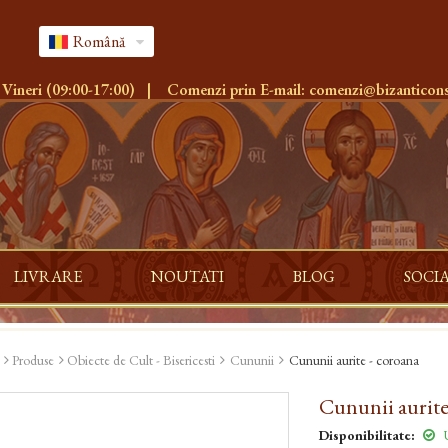
Română
 Vineri (09:00-17:00)
|
Comenzi prin E-mail:
comenzi@bizanticons
LIVRARE
NOUTATI
BLOG
SOCI
Produse
Obiecte de Cult - Bisericesti
Cununii
Cununii aurite - coroana
Cununii aurite
Disponibilitate:
U