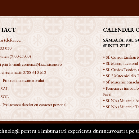
TACT
CALENDAR 
 telefonice:
SÂMBATA, 8 AUG
SFINTII ZILEI
03 030
Vineri (9:00-17:00)
• Sf. Cuvios Emilian M
• Sf. Miron, facatorul
 prin E-mail:
comenzi@bizanticons.ro
• Sf. Cuvios Teodor,
 si reclamatii:
0788 610 612
• Sf. 2 Mucenici din T
 Protectia consumatorului
• Sf. Mucenic Stirach
• Pomenirea înnoirii bis
 SAL
Pavel
 SOL
• Sf. Nou Mucenic An
Prelucrarea datelor cu caracter personal
• Sf. Nou Mucenic Tr
tehnologii pentru a imbunatati experienta dumneavoastra pe si
e