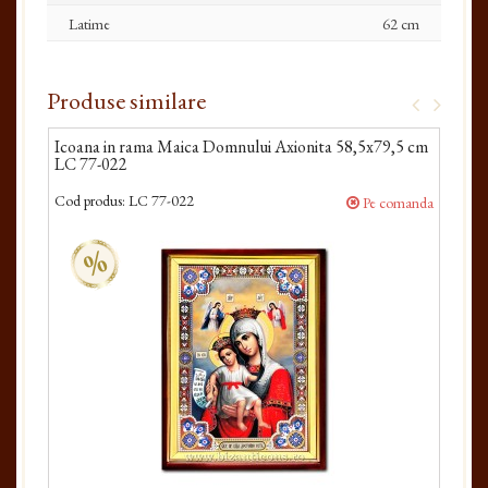
Latime
62 cm
Produse similare
Icoana in rama Maica Domnului Axionita 58,5x79,5 cm
Ico
LC 77-022
cm 
Cod produs:
LC 77-022
Cod 
Pe comanda
%