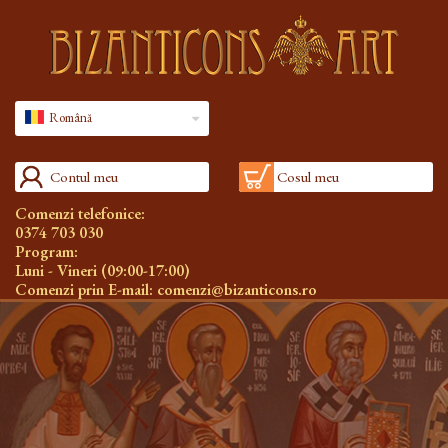
Română
Contul meu
Cosul meu
Comenzi telefonice:
0374 703 030
Program:
Luni - Vineri (09:00-17:00)
Comenzi prin E-mail:
comenzi@bizanticons.ro