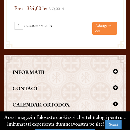
Pret : 324,00 lei
Pre
360,00 lei
Adauga in
x
324.00
=
324.00 lei
cos
INFORMATII
CONTACT
CALENDAR ORTODOX
Acest magazin foloseste cookies si alte tehnologii pentru a
imbunatati experienta dumneavoastra pe site!
Setari
Copyright @ 2026 | BIZANTICONS. Toate drepturile rezervate