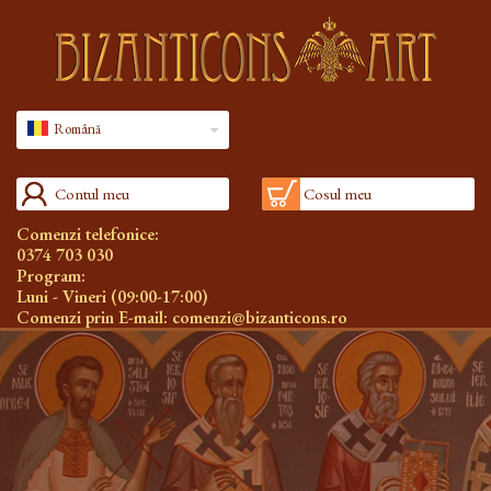
Română
Contul meu
Cosul meu
Comenzi telefonice:
0374 703 030
Program:
Luni - Vineri (09:00-17:00)
Comenzi prin E-mail:
comenzi@bizanticons.ro