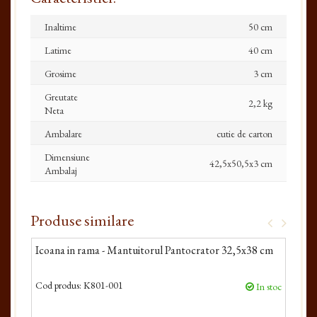
Inaltime
50 cm
Latime
40 cm
Grosime
3 cm
Greutate
2,2 kg
Neta
Ambalare
cutie de carton
Dimensiune
42,5x50,5x3 cm
Ambalaj
Produse similare
Icoana in rama - Mantuitorul Pantocrator 32,5x38 cm
Ico
Ana
Cod produs:
K801-001
Cod 
In stoc