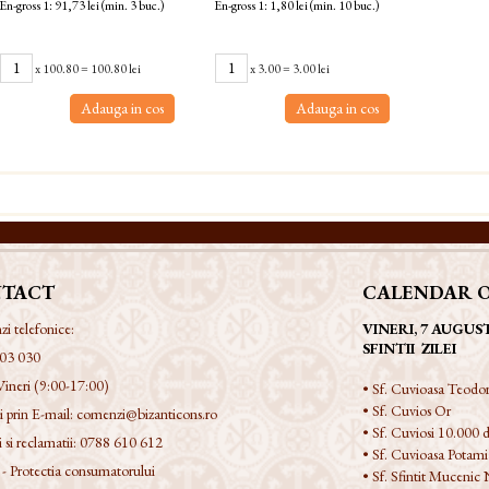
En-gross 1: 91,73 lei (min. 3 buc.)
En-gross 1: 1,80 lei (min. 10 buc.)
x
100.80
=
100.80 lei
x
3.00
=
3.00 lei
Adauga in cos
Adauga in cos
TACT
CALENDAR 
 telefonice:
VINERI, 7 AUGUS
SFINTII ZILEI
03 030
Vineri (9:00-17:00)
• Sf. Cuvioasa Teodor
• Sf. Cuvios Or
 prin E-mail:
comenzi@bizanticons.ro
• Sf. Cuviosi 10.000 d
 si reclamatii:
0788 610 612
• Sf. Cuvioasa Potami
 Protectia consumatorului
• Sf. Sfintit Mucenic 