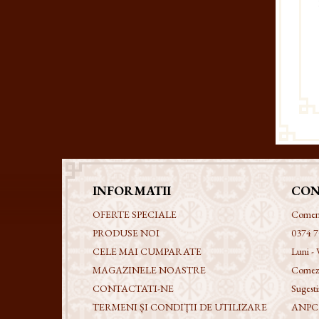
INFORMATII
CON
OFERTE SPECIALE
Comenzi
PRODUSE NOI
0374 7
CELE MAI CUMPARATE
Luni - 
MAGAZINELE NOASTRE
Comezi
CONTACTATI-NE
Sugestii
TERMENI ȘI CONDIȚII DE UTILIZARE
ANPC -