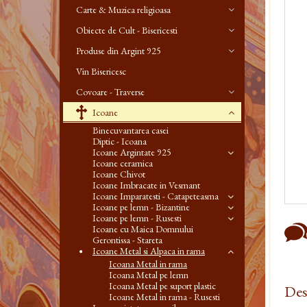
Carte & Muzica religioasa
Obiecte de Cult - Bisericesti
Produse din Argint 925
Vin Bisericesc
Covoare - Traverse
Icoane
Binecuvantarea casei
Diptic - Icoana
Icoane Argintate 925
Icoane ceramica
Icoane Chivot
Icoane Imbracate in Vesmant
Icoane Imparatesti - Catapeteasma
Icoane pe lemn - Bizantine
Icoane pe lemn - Rusesti
Icoane cu Maica Domnului
Gerontissa - Stareta
Icoane Metal si Alpaca in rama
Icoana Metal in rama
Icoana Metal pe lemn
Icoana Metal pe suport plastic
Des
Icoane Metal in rama - Rusesti