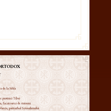
ORTODOX
T
a de la Sihla
e pustnici Tibei
a, facatoarea de minuni
Narcis, patriarhul Ierusalimului