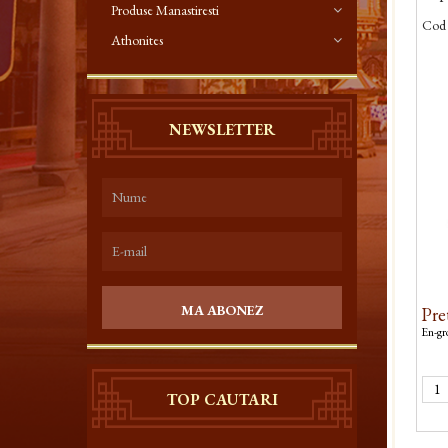
Produse Manastiresti
Cod 
Athonites
NEWSLETTER
MA ABONEZ
Pre
En-gro
TOP CAUTARI