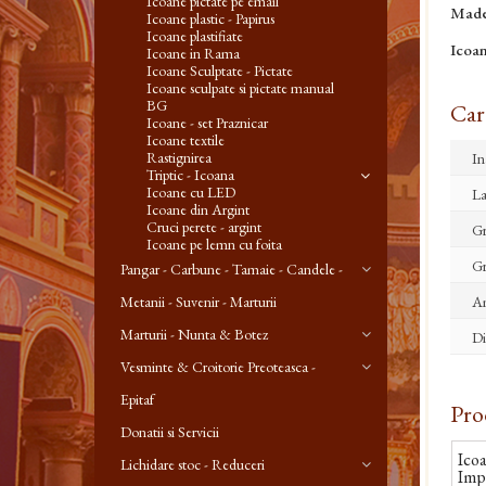
Icoane pictate pe email
Made
Icoane plastic - Papirus
Icoane plastifiate
Icoan
Icoane in Rama
Icoane Sculptate - Pictate
Icoane sculpate si pictate manual
BG
Cara
Icoane - set Praznicar
Icoane textile
Rastignirea
In
Triptic - Icoana
Icoane cu LED
La
Icoane din Argint
Cruci perete - argint
Gr
Icoane pe lemn cu foita
Gr
Pangar - Carbune - Tamaie - Candele -
Metanii - Suvenir - Marturii
A
Marturii - Nunta & Botez
Di
Vesminte & Croitorie Preoteasca -
Epitaf
Pro
Donatii si Servicii
Ico
Lichidare stoc - Reduceri
Imp