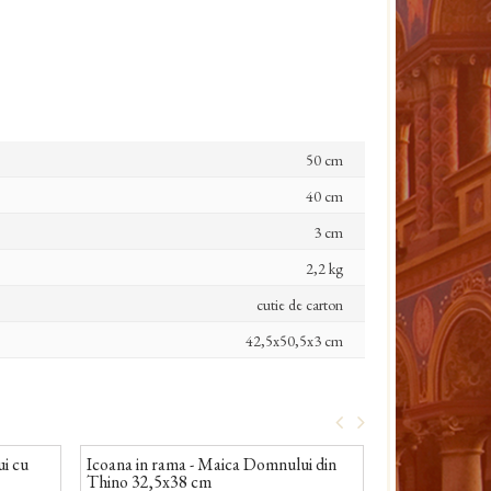
50 cm
40 cm
3 cm
2,2 kg
cutie de carton
42,5x50,5x3 cm
i cu
Icoana in rama - Maica Domnului din
Icoana in ram
Thino 32,5x38 cm
Axionita 32,5