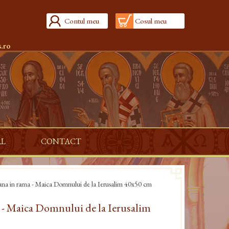
Contul meu
Cosul meu
.ro
AL
CONTACT
ana in rama - Maica Domnului de la Ierusalim 40x50 cm
 - Maica Domnului de la Ierusalim