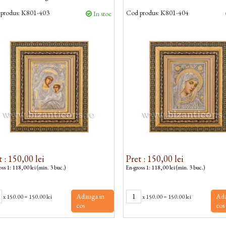
produs:
K801-403
Cod produs:
K801-404
In stoc
t : 150,00 lei
Pret : 150,00 lei
ss 1: 118,00 lei (min. 3 buc.)
En-gross 1: 118,00 lei (min. 3 buc.)
Adauga in
Ada
x
150.00
=
150.00 lei
x
150.00
=
150.00 lei
cos
cos