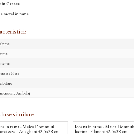
 in Greece
a metal in rama.
cteristici:
altime
time
osime
eutate Neta
mbalare
mensiune Ambalaj
duse similare
ana in rama - Maica Domnului
Icoana in rama - Maica Domnulu
arateasa - Anagheni 32,5x38 cm
lacrimi - Filimeni 32,5x38 cm