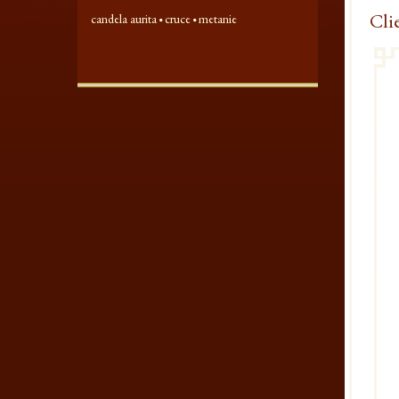
Cli
candela aurita
cruce
metanie