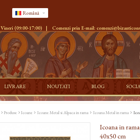
Română
 Vineri (09:00-17:00)
|
Comenzi prin E-mail:
comenzi@bizanticons
LIVRARE
NOUTATI
BLOG
SOCI
Produse
Icoane
Icoane Metal si Alpaca in rama
Icoana Metal in rama
Ico
Icoana in rama
40x50 cm