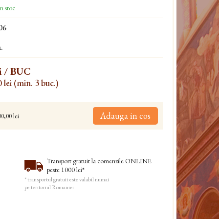
n stoc
06
.
i
/ BUC
 lei (min. 3 buc.)
Adauga in cos
0,00 lei
Transport gratuit la comenzile ONLINE
peste 1000 lei*
* transportul gratuit este valabil numai
pe teritoriul Romaniei