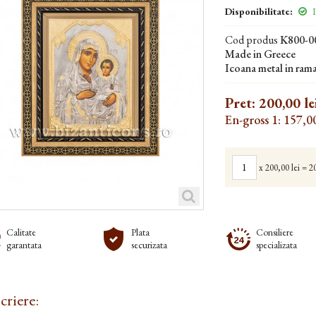
Disponibilitate:
I
Cod produs
K800-0
Made in Greece
Icoana metal in rama
Pret:
200,00 le
En-gross 1: 157,00
x
200,00 lei
=
20
Calitate
Plata
Consiliere
garantata
securizata
specializata
criere: