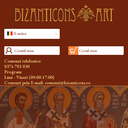
Română
Contul meu
Cosul meu
Comenzi telefonice:
0374 703 030
Program:
Luni - Vineri (09:00-17:00)
Comenzi prin E-mail:
comenzi@bizanticons.ro