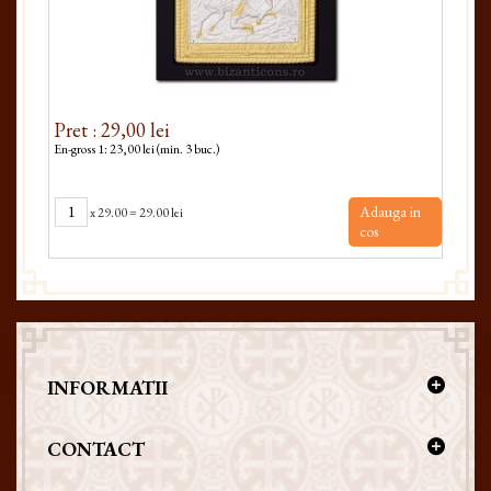
Pret : 29,00 lei
Pret
En-gross 1: 23,00 lei (min. 3 buc.)
En-gro
Adauga in
x
29.00
=
29.00 lei
cos
INFORMATII
CONTACT