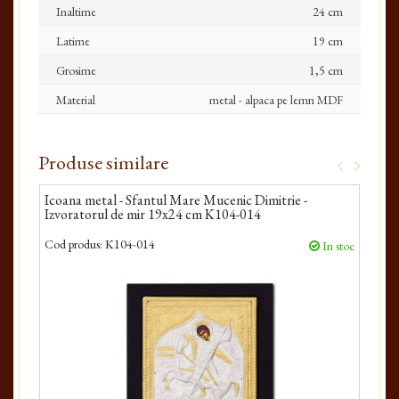
Inaltime
24 cm
Latime
19 cm
Grosime
1,5 cm
Material
metal - alpaca pe lemn MDF
Produse similare
Icoana metal - Sfantul Mare Mucenic Dimitrie -
Icoa
Izvoratorul de mir 19x24 cm K104-014
K10
Cod produs:
K104-014
Cod 
In stoc