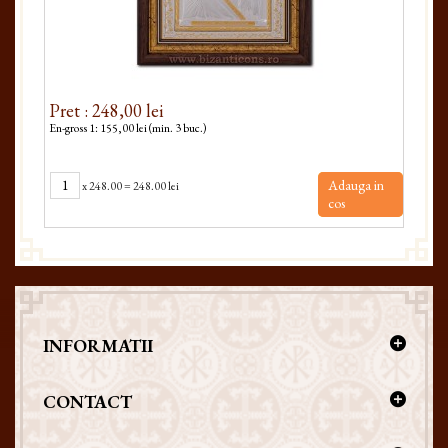
Pret : 248,00 lei
Pre
En-gross 1: 155,00 lei (min. 3 buc.)
En-gro
Adauga in
x
248.00
=
248.00 lei
cos
INFORMATII
CONTACT