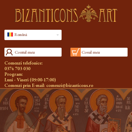
Română
Contul meu
Cosul meu
Comenzi telefonice:
0374 703 030
Program:
Luni - Vineri (09:00-17:00)
Comenzi prin E-mail:
comenzi@bizanticons.ro