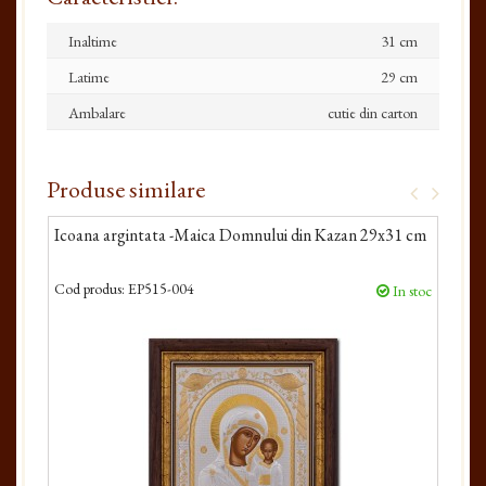
Inaltime
31 cm
Latime
29 cm
Ambalare
cutie din carton
Produse similare
Icoana argintata -Maica Domnului din Kazan 29x31 cm
Ico
Cod produs:
EP515-004
Cod 
In stoc