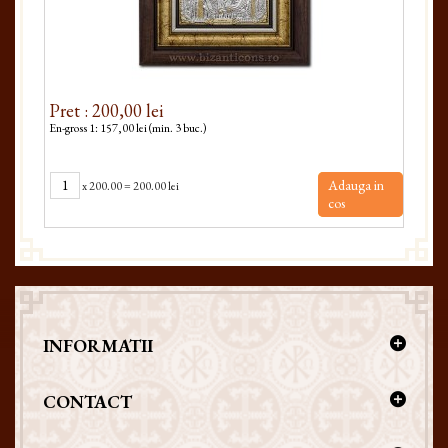
Pret : 200,00 lei
Pre
En-gross 1: 157,00 lei (min. 3 buc.)
En-gro
Adauga in
x
200.00
=
200.00 lei
cos
INFORMATII
CONTACT