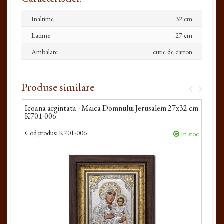
Inaltime
32 cm
Latime
27 cm
Ambalare
cutie de carton
Produse similare
Icoana argintata - Maica Domnului Jerusalem 27x32 cm
Icoa
K701-006
27x
Cod produs:
K701-006
Cod 
In stoc