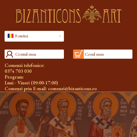
Română
Contul meu
Cosul meu
Comenzi telefonice:
0374 703 030
Program:
Luni - Vineri (09:00-17:00)
Comenzi prin E-mail:
comenzi@bizanticons.ro