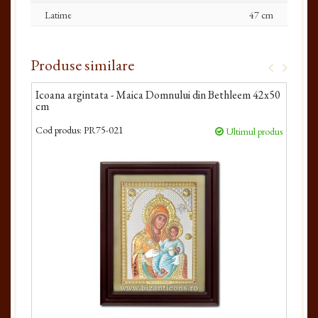
Latime
47 cm
Produse similare
Icoana argintata - Maica Domnului din Bethleem 42x50
Icoa
cm
Cod produs:
PR75-021
Cod 
Ultimul produs