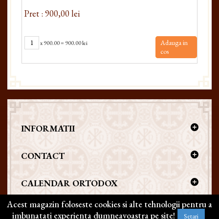
Pret : 900,00 lei
Pret
Adauga in
x
900.00
=
900.00 lei
cos
INFORMATII
CONTACT
CALENDAR ORTODOX
Acest magazin foloseste cookies si alte tehnologii pentru a
imbunatati experienta dumneavoastra pe site!
Setari