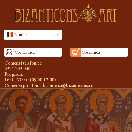
Română
Contul meu
Cosul meu
Comenzi telefonice:
0374 703 030
Program:
Luni - Vineri (09:00-17:00)
Comenzi prin E-mail:
comenzi@bizanticons.ro