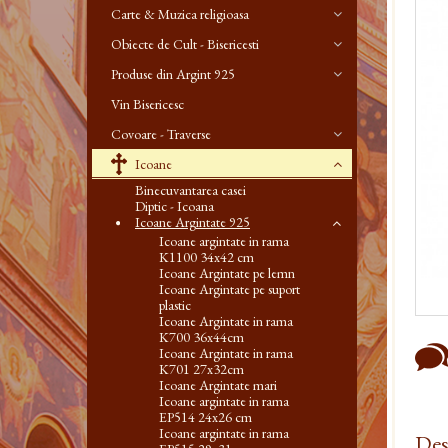
Carte & Muzica religioasa
Obiecte de Cult - Bisericesti
Produse din Argint 925
Vin Bisericesc
Covoare - Traverse
Icoane
Binecuvantarea casei
Diptic - Icoana
Icoane Argintate 925
Icoane argintate in rama
K1100 34x42 cm
Icoane Argintate pe lemn
Icoane Argintate pe suport
plastic
Icoane Argintate in rama
K700 36x44cm
Icoane Argintate in rama
K701 27x32cm
Icoane Argintate mari
Icoane argintate in rama
EP514 24x26 cm
Icoane argintate in rama
Des