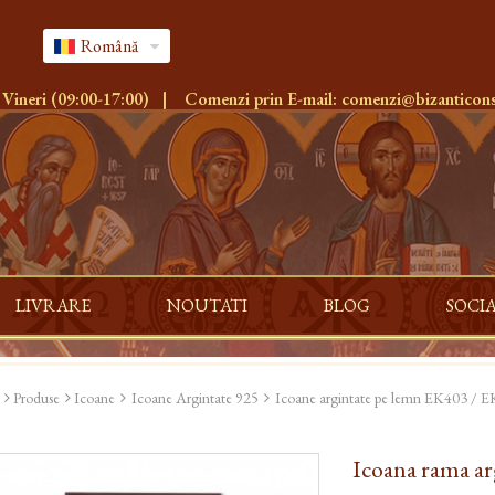
Română
 Vineri (09:00-17:00)
|
Comenzi prin E-mail:
comenzi@bizanticons
LIVRARE
NOUTATI
BLOG
SOCI
Produse
Icoane
Icoane Argintate 925
Icoane argintate pe lemn EK403 / 
Icoana rama ar