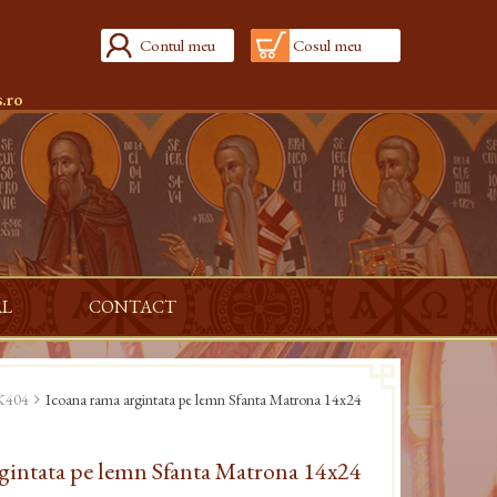
Contul meu
Cosul meu
.ro
AL
CONTACT
EK404
Icoana rama argintata pe lemn Sfanta Matrona 14x24
gintata pe lemn Sfanta Matrona 14x24