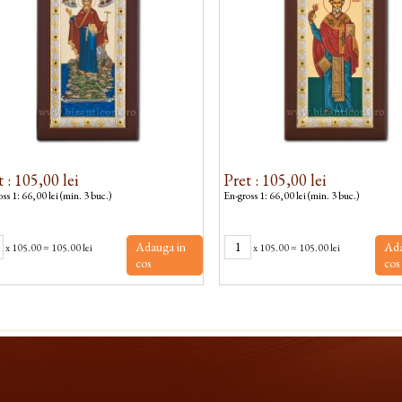
t : 105,00 lei
Pret : 105,00 lei
ss 1: 66,00 lei (min. 3 buc.)
En-gross 1: 66,00 lei (min. 3 buc.)
Adauga in
Ada
x
105.00
=
105.00 lei
x
105.00
=
105.00 lei
cos
cos