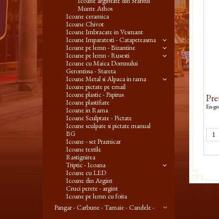
Icoane argintate din Sfantul
Munte Athos
Icoane ceramica
Icoane Chivot
Icoane Imbracate in Vesmant
Icoane Imparatesti - Catapeteasma
Icoane pe lemn - Bizantine
Icoane pe lemn - Rusesti
Icoane cu Maica Domnului
Gerontissa - Stareta
Icoane Metal si Alpaca in rama
Icoane pictate pe email
Icoane plastic - Papirus
Pre
Icoane plastifiate
En-gro
Icoane in Rama
Icoane Sculptate - Pictate
Icoane sculpate si pictate manual
BG
Icoane - set Praznicar
Icoane textile
Rastignirea
Triptic - Icoana
Icoane cu LED
Icoane din Argint
Cruci perete - argint
Icoane pe lemn cu foita
Pangar - Carbune - Tamaie - Candele -