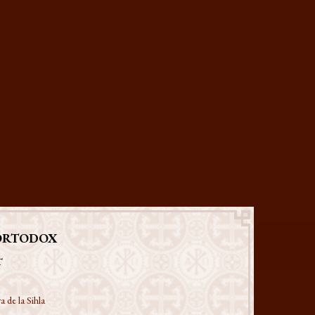
ORTODOX
T
a de la Sihla