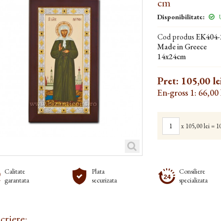
cm
Disponibilitate:
U
Cod produs
EK404
Made in Greece
14x24cm
Pret:
105,00 le
En-gross 1: 66,00 
x
105,00 lei
=
10
Calitate
Plata
Consiliere
garantata
securizata
specializata
criere: