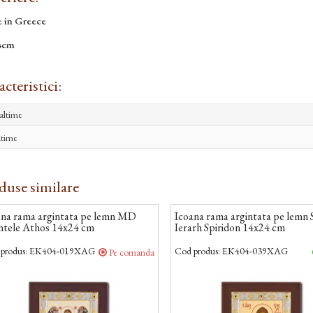
 in Greece
4cm
cteristici:
altime
time
duse similare
ana rama argintata pe lemn MD
Icoana rama argintata pe lemn 
tele Athos 14x24 cm
Ierarh Spiridon 14x24 cm
produs:
EK404-019XAG
Cod produs:
EK404-039XAG
Pe comanda