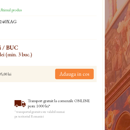
ltimul produs
-240XAG
i
/ BUC
lei (min. 3 buc.)
Adauga in cos
5,00 lei
Transport gratuit la comenzile ONLINE
peste 1000 lei*
* transportul gratuit este valabil numai
pe teritoriul Romaniei