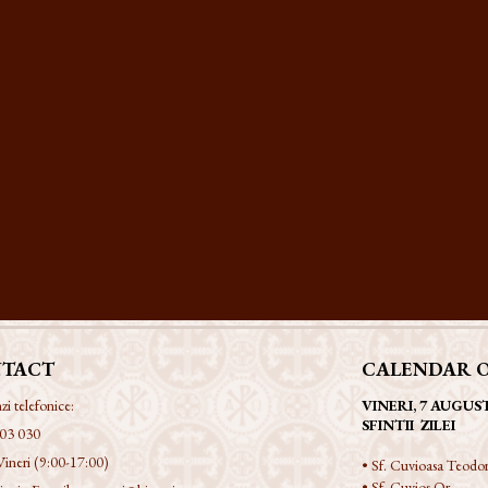
TACT
CALENDAR 
 telefonice:
VINERI, 7 AUGUS
SFINTII ZILEI
03 030
Vineri (9:00-17:00)
• Sf. Cuvioasa Teodor
• Sf. Cuvios Or