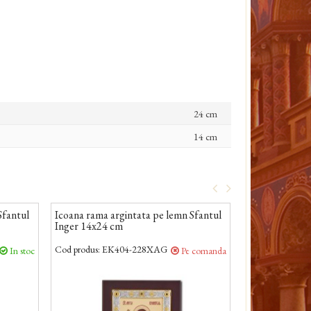
24 cm
14 cm
Sfantul
Icoana rama argintata pe lemn Sfantul
Icoana rama ar
Inger 14x24 cm
Serafim 14x24
Cod produs:
EK404-228XAG
Cod produs:
EK4
In stoc
Pe comanda