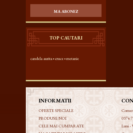
MA ABONEZ
TOP CAUTARI
candela aurita
cruce
metanie
INFORMATII
CON
OFERTE SPECIALE
Comenzi
PRODUSE NOI
0374 7
CELE MAI CUMPARATE
Luni - 