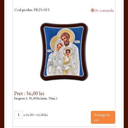
8,5
Cod produs:
PB25-015
Cod 
Pe comanda
Pret : 56,00 lei
Pret
En-gross 1: 35,00 lei (min. 3 buc.)
En-gro
Adauga in
x
56.00
=
56.00 lei
cos