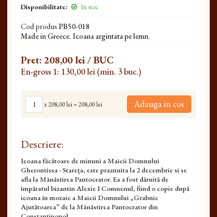
Disponibilitate:
In stoc
Cod produs
PB50-018
Made in Greece. Icoana argintata pe lemn.
Pret:
208,00 lei
/ BUC
En-gross 1: 130,00 lei (min. 3 buc.)
Adauga in cos
x
208,00 lei
=
208,00 lei
Descriere:
Icoana făcătoare de minuni a Maicii Dom­nului
Gherontissa - Stareța, este praznuita la 2 decembrie si se
afla la Mânăstirea Pantocrator. Ea a fost dăruită de
împăratul bizantin Alexie I Comnenul, fiind o copie după
icoana în mozaic a Maicii Domnului „Grabnic
Ajutătoarea” de la Mânăstirea Pantocrator din
Constantinopol.