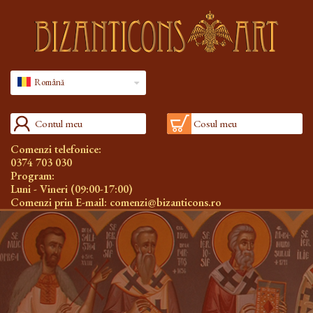
Română
Contul meu
Cosul meu
Comenzi telefonice:
0374 703 030
Program:
Luni - Vineri (09:00-17:00)
Comenzi prin E-mail:
comenzi@bizanticons.ro