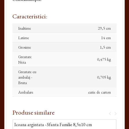
Caracteristici:
Inaltime
29,5 cm
Latime
14 cm
Grosime
1,5 cm
Greutate
0,475 kg
Neta
Greutate cu
ambalaj -
0,705 kg
Bruta
Ambalare
cutie de carton
Produse similare
Icoana argintata - Sfanta Familie 8,5x10 cm
Ico