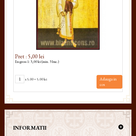
Pret : 5,00 lei
Pret
En-gross 1: 3,00 lei (min. 3 buc.)
En-gro
Adauga in
x
5.00
=
5.00 lei
cos
INFORMATII