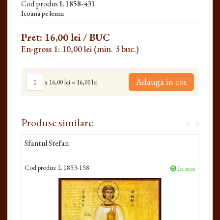
Cod produs
L 1858-431
Icoana pe lemn
Pret:
16,00 lei
/ BUC
En-gross 1: 10,00 lei (min. 3 buc.)
Adauga in cos
x
16,00 lei
=
16,00 lei
Produse similare
Sfantul Stefan
Sfan
Cod produs:
L 1853-158
Cod 
In stoc