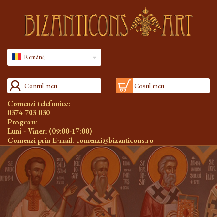
Română
Contul meu
Cosul meu
Comenzi telefonice:
0374 703 030
Program:
Luni - Vineri (09:00-17:00)
Comenzi prin E-mail:
comenzi@bizanticons.ro