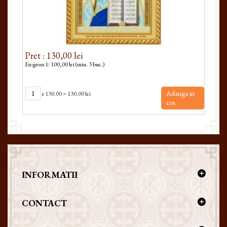
Pret : 130,00 lei
Pre
En-gross 1: 100,00 lei (min. 3 buc.)
En-gro
Adauga in
x
130.00
=
130.00 lei
cos
INFORMATII
CONTACT