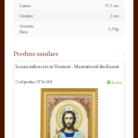
Latime
37,5 cm
Grosime
2 cm
Greutate
1,3 kg
Neta
Produse similare
Icoana imbracata in Vesmant - Mantuitorul din Kazani
Ico
Kaz
Cod produs:
IT34-001
Cod 
In stoc