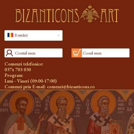
Română
Contul meu
Cosul meu
Comenzi telefonice:
0374 703 030
Program:
Luni - Vineri (09:00-17:00)
Comenzi prin E-mail:
comenzi@bizanticons.ro