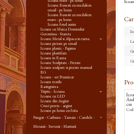
Icoane relief - pe lemn
Icoan
Icoane Rusesti cu medalion
email - pe lemn
Icoane Rusesti cu medalion
Cara
maro - pe lemn
Icoane fond auriu
Icoane cu Maica Domnului
In
Gerontissa - Stareta
Icoane Metal si Alpaca in rama
La
Icoane pictate pe email
Icoane plastic - Papirus
Gr
Icoane plastifiate
Icoane in Rama
Gr
Icoane Sculptate - Pictate
Icoane sculpate si pictate manual
BG
Icoane - set Praznicar
Pro
Icoane textile
Rastignirea
Triptic - Icoana
Icoa
Icoane cu LED
And
Icoane din Argint
cm
Cruci perete - argint
Cod 
Icoane pe lemn cu foita
Pangar - Carbune - Tamaie - Candele -
Metanii - Suvenir - Marturii