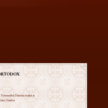
ORTODOX
 a Domnului Dumnezeului si
isus Hristos