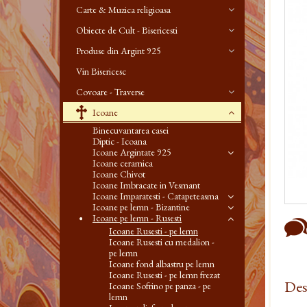
Carte & Muzica religioasa
Obiecte de Cult - Bisericesti
Produse din Argint 925
Vin Bisericesc
Covoare - Traverse
Icoane
Binecuvantarea casei
Diptic - Icoana
Icoane Argintate 925
Icoane ceramica
Icoane Chivot
Icoane Imbracate in Vesmant
Icoane Imparatesti - Catapeteasma
Icoane pe lemn - Bizantine
Icoane pe lemn - Rusesti
Icoane Rusesti - pe lemn
Icoane Rusesti cu medalion -
pe lemn
Icoane fond albastru pe lemn
Icoane Rusesti - pe lemn frezat
Des
Icoane Sofrino pe panza - pe
lemn