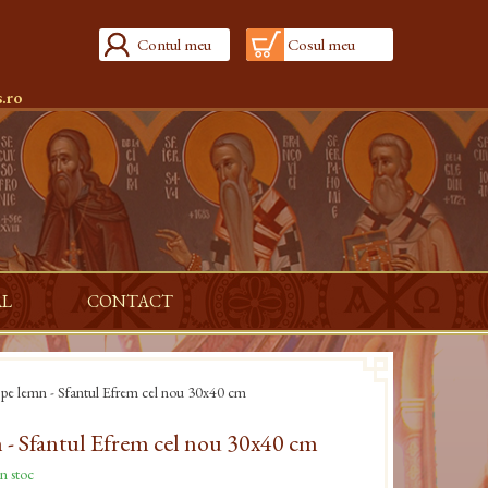
Contul meu
Cosul meu
.ro
AL
CONTACT
 pe lemn - Sfantul Efrem cel nou 30x40 cm
 - Sfantul Efrem cel nou 30x40 cm
n stoc