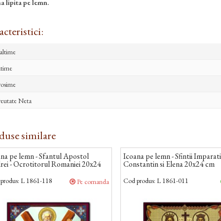
a lipita pe lemn.
cteristici:
altime
time
osime
eutate Neta
duse similare
na pe lemn - Sfantul Apostol
Icoana pe lemn - Sfintii Imparat
rei - Ocrotitorul Romaniei 20x24
Constantin si Elena 20x24 cm
produs:
L 1861-118
Cod produs:
L 1861-011
Pe comanda