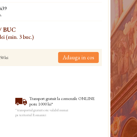
439
.
/ BUC
lei (min. 3 buc.)
Adauga in cos
50 lei
Transport gratuit la comenzile ONLINE
peste 1000 lei*
* transportul gratuit este valabil numai
pe teritoriul Romaniei