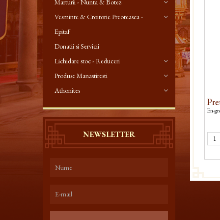
Marturii - Nunta & Botez
Vesminte & Croitorie Preoteasca -
Epitaf
Donatii si Servicii
Lichidare stoc - Reduceri
Produse Manastiresti
Athonites
Pret
En-gro
NEWSLETTER