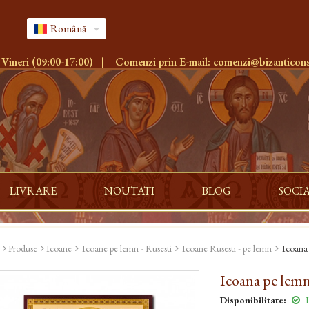
Română
 Vineri (09:00-17:00)
|
Comenzi prin E-mail:
comenzi@bizanticons
LIVRARE
NOUTATI
BLOG
SOCI
Produse
Icoane
Icoane pe lemn - Rusesti
Icoane Rusesti - pe lemn
Icoana
Icoana pe lemn
Disponibilitate:
I