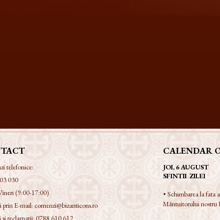
TACT
CALENDAR 
 telefonice:
JOI, 6 AUGUST
SFINTII ZILEI
03 030
Vineri (9:00-17:00)
• Schimbarea la fata
Mântuitorului nostru I
 prin E-mail:
comenzi@bizanticons.ro
 si reclamatii:
0788 610 612