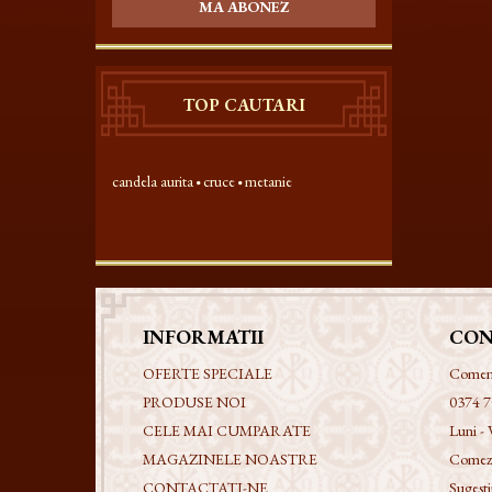
MA ABONEZ
TOP CAUTARI
candela aurita
cruce
metanie
INFORMATII
CON
OFERTE SPECIALE
Comenzi
PRODUSE NOI
0374 7
CELE MAI CUMPARATE
Luni - 
MAGAZINELE NOASTRE
Comezi
CONTACTATI-NE
Sugestii