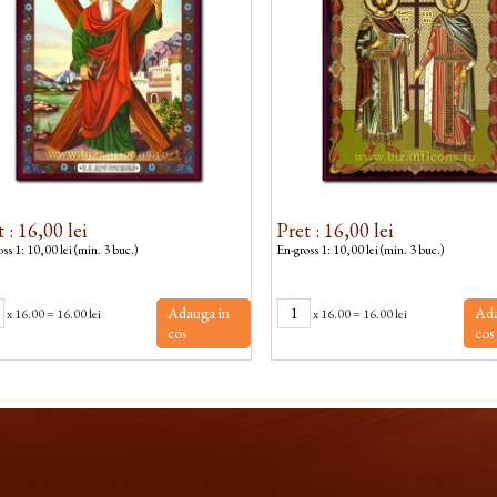
 : 16,00 lei
Pret : 16,00 lei
ss 1: 10,00 lei (min. 3 buc.)
En-gross 1: 10,00 lei (min. 3 buc.)
Adauga in
Ada
x
16.00
=
16.00 lei
x
16.00
=
16.00 lei
cos
cos