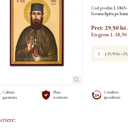
Cod produs
L 1865-
Icoana lipita pe lemn
Pret:
29,50 lei
En-gross 1: 18,50 
x
29,50 lei
=
29,
Calitate
Plata
Consiliere
garantata
securizata
specializata
criere: