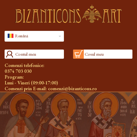
Română
Contul meu
Cosul meu
Comenzi telefonice:
0374 703 030
Program:
Luni - Vineri (09:00-17:00)
Comenzi prin E-mail:
comenzi@bizanticons.ro