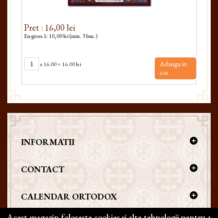
Pret : 16,00 lei
Pret
En-gross 1: 10,00 lei (min. 3 buc.)
En-gro
Adauga in
x
16.00
=
16.00 lei
cos
INFORMATII
CONTACT
CALENDAR ORTODOX
Acest magazin foloseste cookies si alte tehnologii pentru a