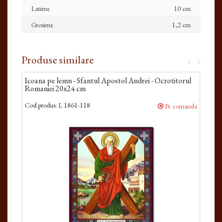
Latime
10 cm
Grosime
1,2 cm
Produse similare
Icoana pe lemn - Sfantul Apostol Andrei - Ocrotitorul
Icoa
Romaniei 20x24 cm
20x
Cod produs:
L 1861-118
Cod 
Pe comanda