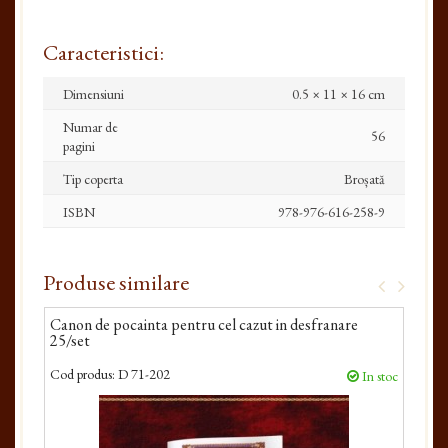
Caracteristici:
Dimensiuni
0.5 × 11 × 16 cm
Numar de
56
pagini
Tip coperta
Broșată
ISBN
978-976-616-258-9
Produse similare
Canon de pocainta pentru cel cazut in desfranare
Pazi
25/set
Cod produs:
D 71-202
Cod 
In stoc