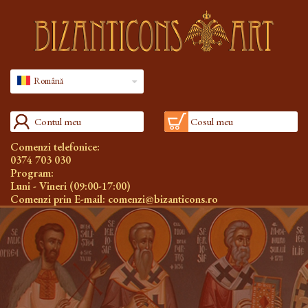
Română
Contul meu
Cosul meu
Comenzi telefonice:
0374 703 030
Program:
Luni - Vineri (09:00-17:00)
Comenzi prin E-mail:
comenzi@bizanticons.ro