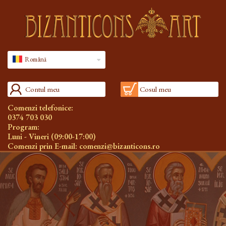
Română
Contul meu
Cosul meu
Comenzi telefonice:
0374 703 030
Program:
Luni - Vineri (09:00-17:00)
Comenzi prin E-mail:
comenzi@bizanticons.ro