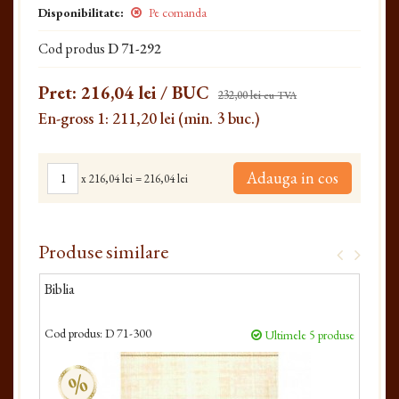
Disponibilitate:
Pe comanda
Cod produs
D 71-292
Pret:
216,04 lei
/ BUC
232,00 lei
cu TVA
En-gross 1: 211,20 lei (min. 3 buc.)
Adauga in cos
x
216,04 lei
=
216,04 lei
Produse similare
Biblia
Nou
Cod produs:
D 71-300
Cod 
Ultimele 5 produse
%