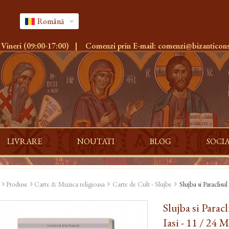
Română
 Vineri (09:00-17:00)
|
Comenzi prin E-mail:
comenzi@bizanticons
LIVRARE
NOUTATI
BLOG
SOCI
Produse
Carte & Muzica religioasa
Carte de Cult - Slujbe
Slujba si Paraclisu
Slujba si Parac
Iasi - 11 / 24 M