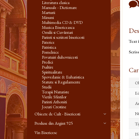
Literatura clasica
Manuale - Dictionare
Marturii
Minuni
Multimedia CD & DVD
Muzica Bisericeasca
Des
Omilii si Cuvântari
Parinti si scriitori bisericesti
Text 
Paterice
Patristica
Scris
Pomelnice
Povatuiri duhovnicesti
Predici
Psaltire
Cara
Spiritualitate
Spovedanie & Euharistica
Statute si Regulamente
Ob
Studii
Terapii Naturiste
Ed
Vietile Sfintilor
Parinti Athoniti
An
Jocuri Crestine
Nu
Obiecte de Cult - Bisericesti
Produse din Argint 925
Ti
Vin Bisericesc
I