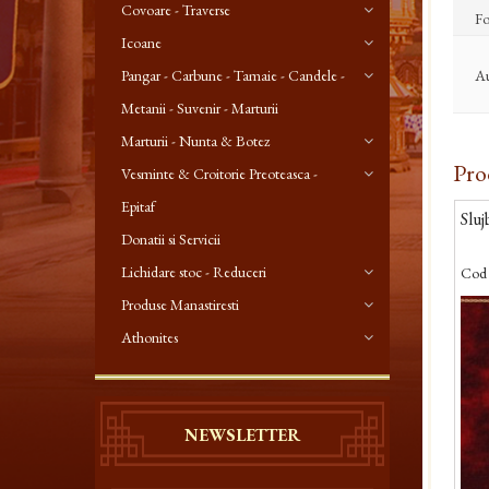
Covoare - Traverse
Fo
Icoane
Au
Pangar - Carbune - Tamaie - Candele -
Metanii - Suvenir - Marturii
Marturii - Nunta & Botez
Pro
Vesminte & Croitorie Preoteasca -
Epitaf
Sluj
Donatii si Servicii
Lichidare stoc - Reduceri
Cod 
Produse Manastiresti
Athonites
NEWSLETTER