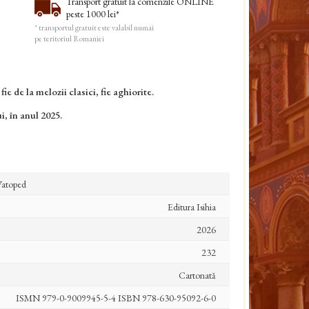
Transport gratuit la comenzile ONLINE
peste 1000 lei*
* transportul gratuit este valabil numai
pe teritoriul Romaniei
ie de la melozii clasici, fie aghiorite.
, în anul 2025.
 Vatoped
Editura Isihia
2026
232
Cartonată
ISMN 979-0-9009945-5-4 ISBN 978-630-95092-6-0