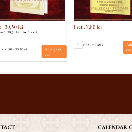
 : 30,50 lei
Pret : 7,80 lei
ss 1: 30,50 lei (min. 3 buc.)
Ada
x
7.80
=
7.80 lei
Adauga in
x
30.50
=
30.50 lei
cos
cos
TACT
CALENDAR 