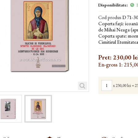
Disponibilitate:
I
Cod produs
D 71-3
Coperta față: icoană
de Mihai Neaga (apr
Coperta spate: mormâ
Cimitirul Eternitate
Pret:
230,00 le
En-gross 1: 215,00
x
230,00 lei
=
23