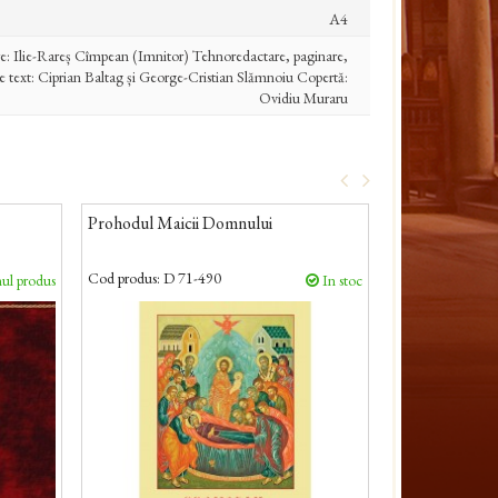
A4
e: Ilie-Rareș Cîmpean (Imnitor) Tehnoredactare, paginare,
e text: Ciprian Baltag și George-Cristian Slămnoiu Copertă:
Ovidiu Muraru
Prohodul Maicii Domnului
Carte de Ted
Cod produs:
D 71-490
Cod produs:
D 71
ul produs
In stoc