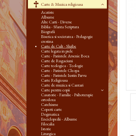
Carte & Muzica religioasa
Acatiste
Albume
Alte Carti - Diverse
Biblia - Sfanta Scriptura
Biografii
Biserica si societatea - Pedagogie
crestina
Carte de Cult - Slujbe
Carte legata in piele
Carte - Parintele Arsenie Boca
Carte de Rugaciuni
Carte teologica - Teologie
Carte - Parintele Cleopa
Carte - Parintele Iustin Parvu
Carte Religioasa
Carte de muzica si Cantari
Carte pentru copii
Casatorie - Familie - Psihoterapie
ortodoxa
Catehisme
Coperti carte
Dogmatica
Enciclopedii - Albume
Filocalia
Istorie
Liturgica