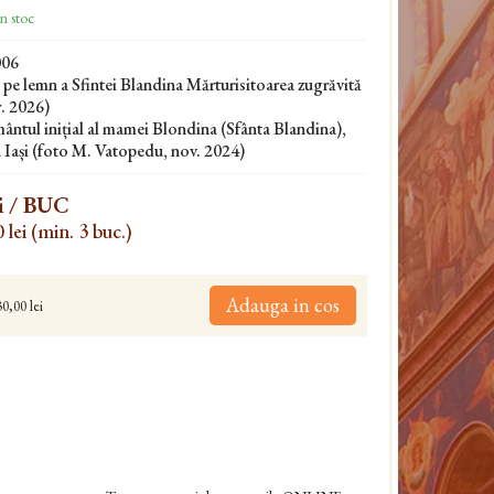
n stoc
006
 pe lemn a Sfintei Blandina Mărturisitoarea zugrăvită
. 2026)
ntul inițial al mamei Blondina (Sfânta Blandina),
a Iași (foto M. Vatopedu, nov. 2024)
i
/ BUC
 lei (min. 3 buc.)
Adauga in cos
0,00 lei