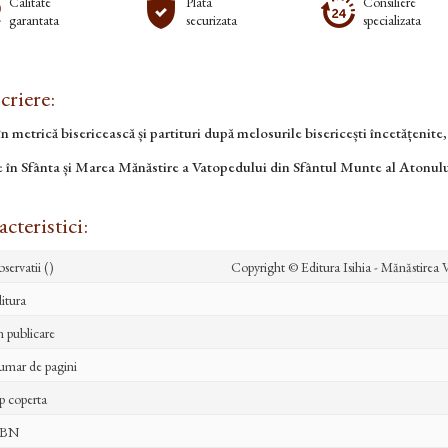
Calitate
Plata
Consiliere
garantata
securizata
specializata
criere:
în metrică bisericească și partituri după melosurile bisericești încetățenite, f
e în Sfânta și Marea Mănăstire a Vatopedului din Sfântul Munte al Atonului
cteristici:
servatii ()
Copyright ©️ Editura Isihia - Mănăstirea
itura
 publicare
mar de pagini
p coperta
SBN