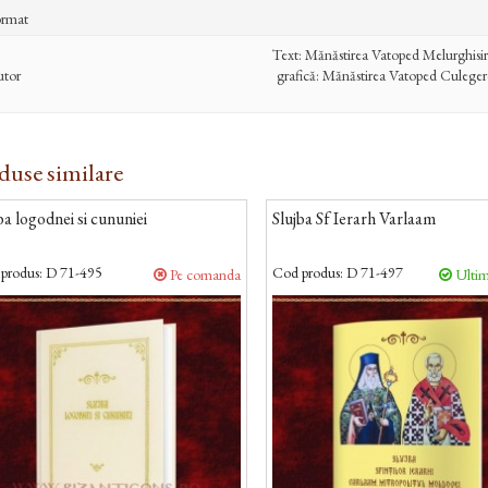
rmat
Text: Mănăstirea Vatoped Melurghisir
tor
grafică: Mănăstirea Vatoped Culeger
duse similare
ba logodnei si cununiei
Slujba Sf Ierarh Varlaam
produs:
D 71-495
Cod produs:
D 71-497
Pe comanda
Ultim