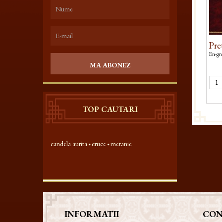
Pret
En-gro
MA ABONEZ
TOP CAUTARI
candela aurita
cruce
metanie
INFORMATII
CON