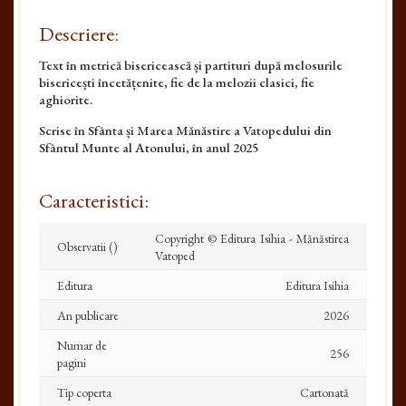
Descriere:
Text în metrică bisericească și partituri după melosurile
bisericești încetățenite, fie de la melozii clasici, fie
aghiorite.
Scrise în Sfânta și Marea Mănăstire a Vatopedului din
Sfântul Munte al Atonului, în anul 2025
Caracteristici:
Copyright ©️ Editura Isihia - Mănăstirea
Observatii ()
Vatoped
Editura
Editura Isihia
An publicare
2026
Numar de
256
pagini
Tip coperta
Cartonată