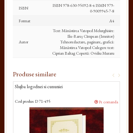
ISBN 978-630-95092-8-4 ISMN 979-
ISBN
0-9009945-7-8
Format
A4
Text: Mănăstirea Vatoped Melurghisire:
Ilie-Rareș Cîmpean (Imnitor)
Autor
Tehnoredactare, paginare, grafică:
Mănăstirea Vatoped Culegere text:
Ciprian Baltag Copertă: Ovidiu Muraru
Produse similare
Slujba logodnei si cununiei
Sluj
Cod produs:
D 71-495
Cod 
Pe comanda