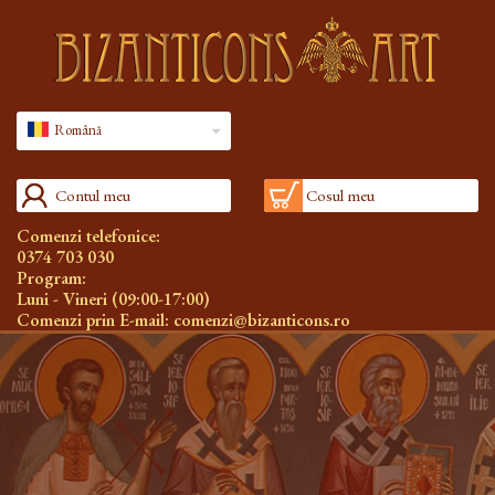
Română
Contul meu
Cosul meu
Comenzi telefonice:
0374 703 030
Program:
Luni - Vineri (09:00-17:00)
Comenzi prin E-mail:
comenzi@bizanticons.ro