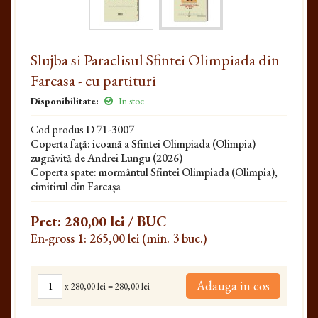
Slujba si Paraclisul Sfintei Olimpiada din
Farcasa - cu partituri
Disponibilitate:
In stoc
Cod produs
D 71-3007
Coperta față: icoană a Sfintei Olimpiada (Olimpia)
zugrăvită de Andrei Lungu (2026)
Coperta spate: mormântul Sfintei Olimpiada (Olimpia),
cimitirul din Farcașa
Pret:
280,00 lei
/ BUC
En-gross 1: 265,00 lei (min. 3 buc.)
Adauga in cos
x
280,00 lei
=
280,00 lei