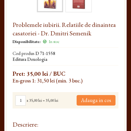
Problemele iubirii. Relatiile de dinaintea
casatoriei - Dr. Dmitri Semenik
Disponibilitate:
In stoc
Cod produs
D 71-1558
Editura Doxologia
Pret:
35,00 lei
/ BUC
En-gross 1: 31,50 lei (min. 3 buc.)
Adauga in cos
x
35,00 lei
=
35,00 lei
Descriere: