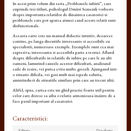
In acest prim volum din seria „Problemele iubirii”, care
cuprinde trei titluri, psihologul Dmitri Semenik vorbeste
despre importanta relatiilor de dinaintea casatoriei si
problemele care pot aparea atunci cand aceste relatii sunt
disfunctionale.
Aceasta carte este un manual didactic intuitiv, deoarece
contine, pe langa discutiile interesante si accesibile cu
specialistii, numeroase exemple. Exemplele sunt cea mai
expresiva, interesanta si accesibila parte a teoriei. Afland
despre dificultatile in relatiile de iubire pe care le au alti
oameni, lamurind cauzele acestor dificultati, analizand
caile de iesire, vei putea evita multe greseli. Ajungand intr­
o situatie dificila, vei gasi mult mai repede solutia,
amintindu­-ti de situatiile similare prin care au trecut altii.
Altfel, spus, cartea este un ghid practic foarte util pentru
celor care doresc sa aiba o relatie armonioasa inainte de a
face pasul important al casatoriei.
Caracteristici:
Editura
Doxologia