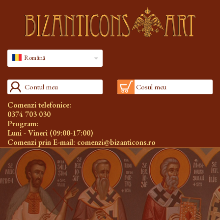
Română
Contul meu
Cosul meu
Comenzi telefonice:
0374 703 030
Program:
Luni - Vineri (09:00-17:00)
Comenzi prin E-mail:
comenzi@bizanticons.ro