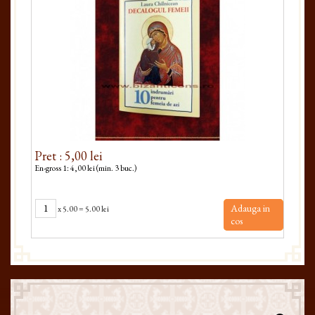
Pret : 5,00 lei
Pret
En-gross 1: 4,00 lei (min. 3 buc.)
En-gro
Adauga in
x
5.00
=
5.00 lei
cos