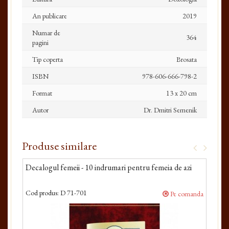
An publicare
2019
Numar de
364
pagini
Tip coperta
Brosata
ISBN
978-606-666-798-2
Format
13 x 20 cm
Autor
Dr. Dmitri Semenik
Produse similare
Decalogul femeii - 10 indrumari pentru femeia de azi
Desp
Cod produs:
D 71-701
Cod 
Pe comanda