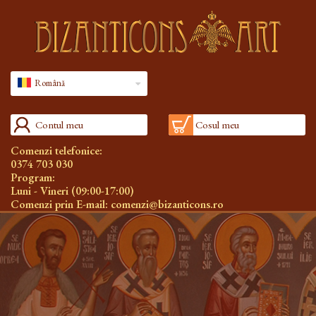
Română
Contul meu
Cosul meu
Comenzi telefonice:
0374 703 030
Program:
Luni - Vineri (09:00-17:00)
Comenzi prin E-mail:
comenzi@bizanticons.ro