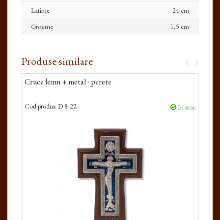
Latime
24 cm
Grosime
1,5 cm
Produse similare
Cruce lemn + metal - perete
Cru
Cod produs:
D 8-22
Cod 
In stoc