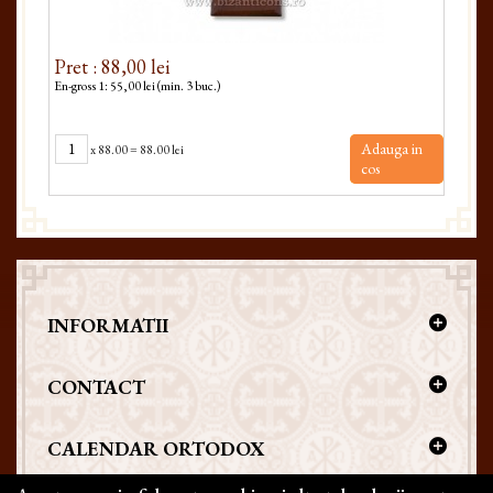
Pret : 88,00 lei
Pret
En-gross 1: 55,00 lei (min. 3 buc.)
En-gr
Adauga in
x
88.00
=
88.00 lei
cos
INFORMATII
CONTACT
CALENDAR ORTODOX