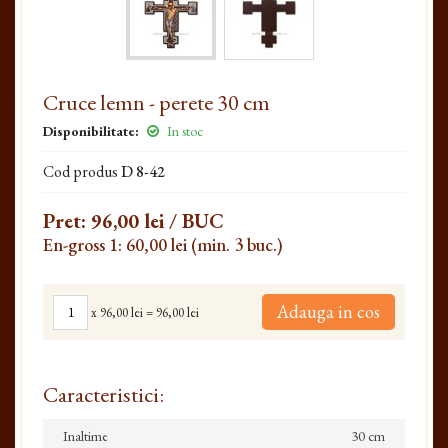
Cruce lemn - perete 30 cm
Disponibilitate:
In stoc
Cod produs
D 8-42
Pret:
96,00 lei
/ BUC
En-gross 1: 60,00 lei (min. 3 buc.)
Adauga in cos
x
96,00 lei
=
96,00 lei
Caracteristici:
Inaltime
30 cm