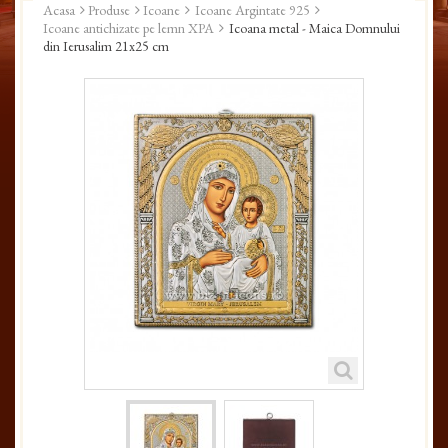
Acasa
Produse
Icoane
Icoane Argintate 925
Icoane antichizate pe lemn XPA
Icoana metal - Maica Domnului
din Ierusalim 21x25 cm