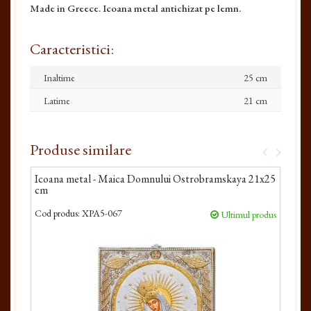
Made in Greece. Icoana metal antichizat pe lemn.
Caracteristici:
Inaltime
25 cm
Latime
21 cm
Produse similare
Icoana metal - Maica Domnului Ostrobramskaya 21x25
Ico
cm
Cod produs:
XPA5-067
Cod 
Ultimul produs