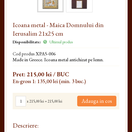
Icoana metal - Maica Domnului din
Ierusalim 21x25 cm
Disponibilitate:
Ultimul produs
Cod produs
XPA5-006
Made in Greece. Icoana metal antichizat pe lemn.
Pret:
215,00 lei
/ BUC
En-gross 1: 135,00 lei (min. 3 buc.)
Adauga in cos
x
215,00 lei
=
215,00 lei
Descriere: