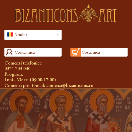
Română
Contul meu
Cosul meu
Comenzi telefonice:
0374 703 030
Program:
Luni - Vineri (09:00-17:00)
Comenzi prin E-mail:
comenzi@bizanticons.ro