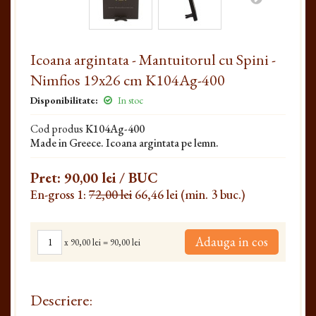
Icoana argintata - Mantuitorul cu Spini -
Nimfios 19x26 cm K104Ag-400
Disponibilitate:
In stoc
Cod produs
K104Ag-400
Made in Greece. Icoana argintata pe lemn.
Pret:
90,00 lei
/ BUC
En-gross 1:
72,00 lei
66,46 lei (min. 3 buc.)
Adauga in cos
x
90,00 lei
=
90,00 lei
Descriere: