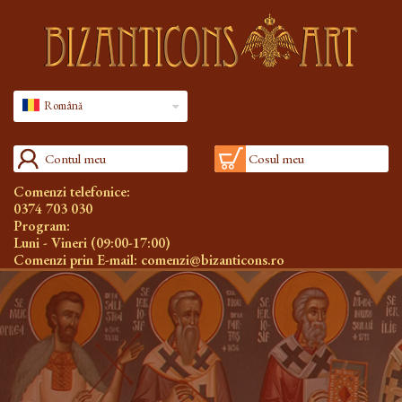
Română
Contul meu
Cosul meu
Comenzi telefonice:
0374 703 030
Program:
Luni - Vineri (09:00-17:00)
Comenzi prin E-mail:
comenzi@bizanticons.ro