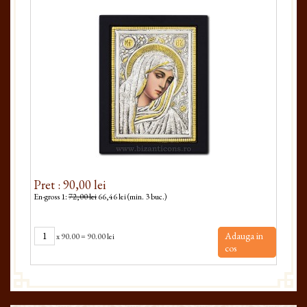
Pret : 90,00 lei
Pret
En-gross 1:
72,00 lei
66,46 lei (min. 3 buc.)
En-gro
Adauga in
x
90.00
=
90.00 lei
cos