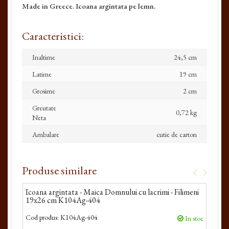
Made in Greece. Icoana argintata pe lemn.
Caracteristici:
Inaltime
24,5 cm
Latime
19 cm
Grosime
2 cm
Greutate
0,72 kg
Neta
Ambalare
cutie de carton
Produse similare
Icoana argintata - Maica Domnului cu lacrimi - Filimeni
Icoa
19x26 cm K104Ag-404
Ind
Cod produs:
K104Ag-404
Cod 
In stoc