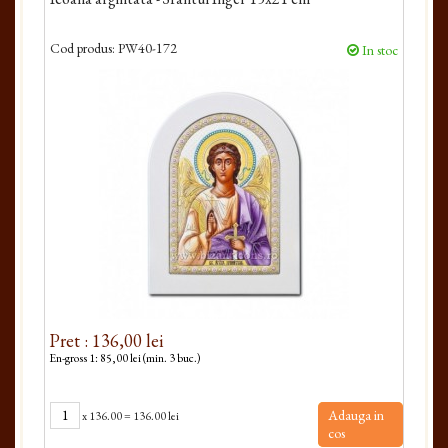
Cod produs:
PW40-172
Cod 
In stoc
Pret : 136,00 lei
Pre
En-gross 1: 85,00 lei (min. 3 buc.)
En-gro
Adauga in
x
136.00
=
136.00 lei
cos