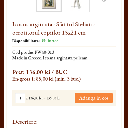
Icoana argintata - Sfantul Stelian -
ocrotitorul copiilor 15x21 cm
Disponibilitate:
In stoc
Cod produs
PW40-013
Made in Greece. Icoana argintata pe lemn.
Pret:
136,00 lei
/ BUC
En-gross 1: 85,00 lei (min. 3 buc.)
Adauga in cos
x
136,00 lei
=
136,00 lei
Descriere: