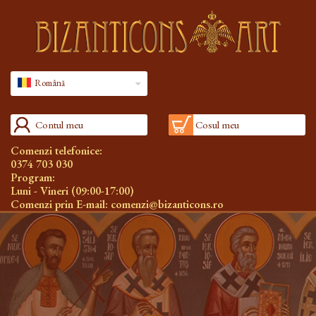
Română
Contul meu
Cosul meu
Comenzi telefonice:
0374 703 030
Program:
Luni - Vineri (09:00-17:00)
Comenzi prin E-mail:
comenzi@bizanticons.ro