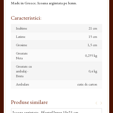
Made in Greece. Icoana argintata pe lemn.
Caracteristici:
Inaltime
21 cm
Latime
15 cm
Grosime
1,5 cm
Greutate
0,295 kg
Neta
Greutate cu
ambalaj -
0,4 kg
Bruta
Ambalare
cutie de carton
Produse similare
Icoana argintata - Sfantul Inger 15x21 cm
Ico