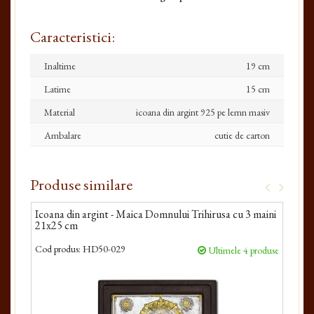
Caracteristici:
Inaltime
19 cm
Latime
15 cm
Material
icoana din argint 925 pe lemn masiv
Ambalare
cutie de carton
Produse similare
Icoana din argint - Maica Domnului Trihirusa cu 3 maini
Icoa
21x25 cm
25x
Cod produs:
HD50-029
Cod 
Ultimele 4 produse