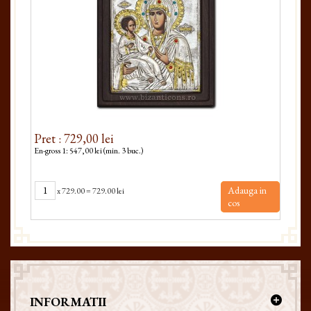
Pret : 729,00 lei
Pret
En-gross 1: 547,00 lei (min. 3 buc.)
En-gro
Adauga in
x
729.00
=
729.00 lei
cos
INFORMATII