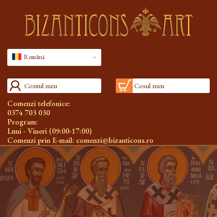
Română
Contul meu
Cosul meu
Comenzi telefonice:
0374 703 030
Program:
Luni - Vineri (09:00-17:00)
Comenzi prin E-mail:
comenzi@bizanticons.ro