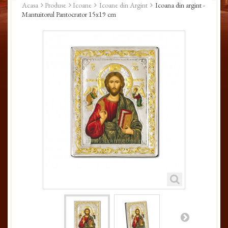
Acasa
Produse
Icoane
Icoane din Argint
Icoana din argint -
Mantuitorul Pantocrator 15x19 cm