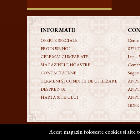
INFORMATII
CON
OFERTE SPECIALE
Comenzi
PRODUSE NOI
0374 7
CELE MAI CUMPARATE
Luni - 
MAGAZINELE NOASTRE
Comezi
CONTACTATI-NE
Sugestii
TERMENI ȘI CONDIȚII DE UTILIZARE
ANPC -
DESPRE NOI
ANPC
HARTA SITE-ULUI
ANPC
GDPR - 
Acest magazin foloseste cookies si alte 
Copyright @ 2026 | BIZANTICONS. Toate drepturile rezervat