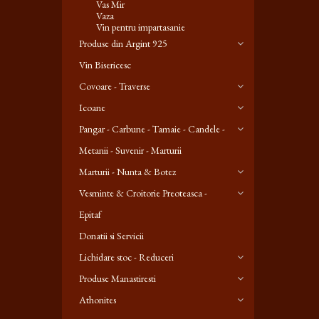
Vas Mir
Vaza
Vin pentru impartasanie
Produse din Argint 925
Vin Bisericesc
Covoare - Traverse
Icoane
Pangar - Carbune - Tamaie - Candele -
Metanii - Suvenir - Marturii
Marturii - Nunta & Botez
Vesminte & Croitorie Preoteasca -
Epitaf
Donatii si Servicii
Lichidare stoc - Reduceri
Produse Manastiresti
Athonites