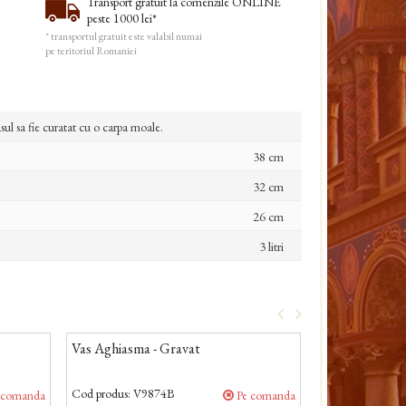
Transport gratuit la comenzile ONLINE
peste 1000 lei*
* transportul gratuit este valabil numai
pe teritoriul Romaniei
ul sa fie curatat cu o carpa moale.
38 cm
32 cm
26 cm
3 litri
Vas Aghiasma - Gravat
Vas aghiasma 6 
/ 91-612
Cod produs:
V9874B
Cod produs:
X 91
 comanda
Pe comanda