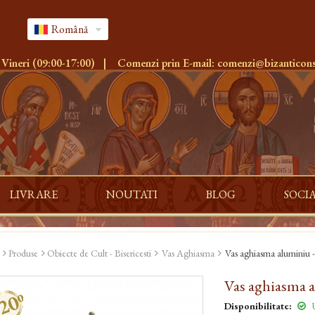
Română
 Vineri (09:00-17:00)
|
Comenzi prin E-mail:
comenzi@bizanticons
LIVRARE
NOUTATI
BLOG
SOCI
Produse
Obiecte de Cult - Bisericesti
Vas Aghiasma
Vas aghiasma aluminiu - 
Vas aghiasma a
20%
Disponibilitate:
U