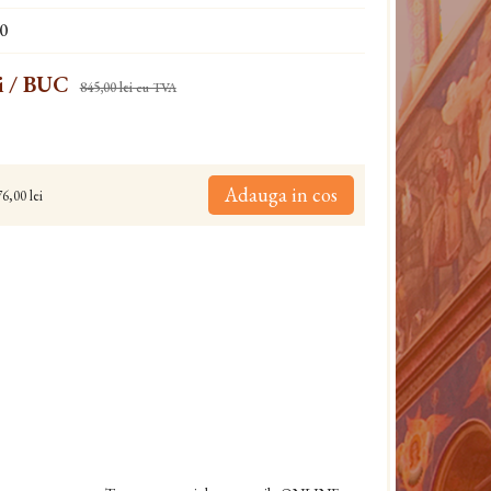
0
i
/ BUC
845,00 lei
cu TVA
Adauga in cos
6,00 lei