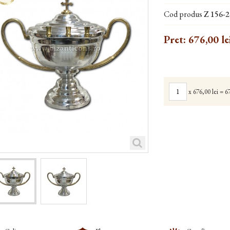
Cod produs
Z 156-2
Pret:
676,00 le
x
676,00 lei
=
67