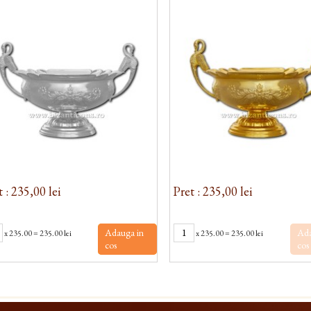
t : 235,00 lei
Pret : 235,00 lei
Adauga in
Ada
x
235.00
=
235.00 lei
x
235.00
=
235.00 lei
cos
cos