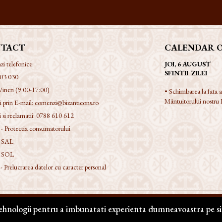
TACT
CALENDAR 
 telefonice:
JOI, 6 AUGUST
SFINTII ZILEI
03 030
Vineri (9:00-17:00)
• Schimbarea la fata
Mântuitorului nostru I
 prin E-mail:
comenzi@bizanticons.ro
 si reclamatii:
0788 610 612
 Protectia consumatorului
 SAL
 SOL
Prelucrarea datelor cu caracter personal
tehnologii pentru a imbunatati experienta dumneavoastra pe si
e