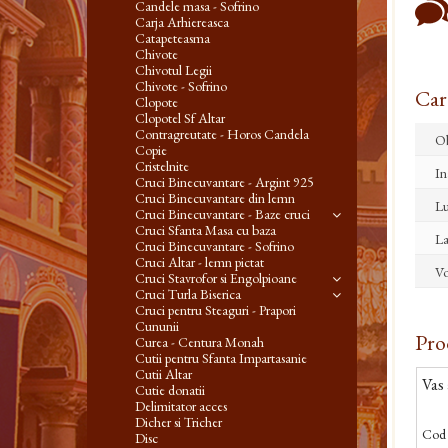
Candele masa - Sofrino
Carja Arhiereasca
Catapeteasma
Chivote
Chivotul Legii
Chivote - Sofrino
Cara
Clopote
Clopotel Sf Altar
Contragreutate - Horos Candela
Ob
Copie
Cristelnite
In
Cruci Binecuvantare - Argint 925
Cruci Binecuvantare din lemn
L
Cruci Binecuvantare - Baze cruci
Cruci Sfanta Masa cu baza
La
Cruci Binecuvantare - Sofrino
Cruci Altar - lemn pictat
Vo
Cruci Stavrofor si Engolpioane
Cruci Turla Biserica
Cruci pentru Steaguri - Prapori
Cununii
Pro
Curea - Centura Monah
Cutii pentru Sfanta Impartasanie
Cutii Altar
Vas
Cutie donatii
Delimitator acces
Dicher si Tricher
Cod 
Disc