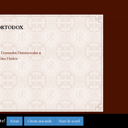
ORTODOX
 a Domnului Dumnezeului si
isus Hristos
te!
Setari
Citeste mai mult
Sunt de acord