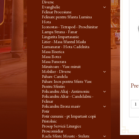
Diverse
Evanghelie
Felinar Procesiune
Felinare pentru Sfanta Lumina
Hota
Iconostas - Tetrapod - Proschinitar
Lampa Strana - Fanar
Lingurita Impartasanie
Litier - Masa Sfantul Maslu
Lumanarar - Hota Cadelnita
Masa Biserica
Masa Botez
Masa Funerara
Miruitoare - Vase miruit
Mobilier - Diverse
Pahare Candela
Pahare Inox pentru Sfinte Vase
Pre
Pentru Sfintire
Policandru Aliaj - Antimoniu
Policandru Altar - Candelabru -
Felinar
Policandru Bronz masiv
Potir
Potir cununie - pt Impartasit copii
Pristolnic
Prosop Servicii Liturgice
Proscomidiar
Racla Sfinte Moaste - Stelute