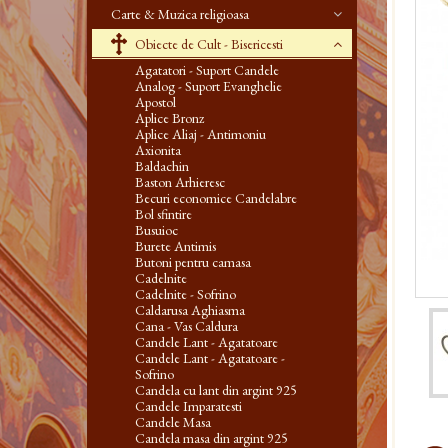
Carte & Muzica religioasa
Obiecte de Cult - Bisericesti
Agatatori - Suport Candele
Analog - Suport Evanghelie
Apostol
Aplice Bronz
Aplice Aliaj - Antimoniu
Axionita
Baldachin
Baston Arhieresc
Becuri economice Candelabre
Bol sfintire
Busuioc
Burete Antimis
Butoni pentru camasa
Cadelnite
Cadelnite - Sofrino
Caldarusa Aghiasma
Cana - Vas Caldura
Candele Lant - Agatatoare
Candele Lant - Agatatoare -
Sofrino
Candela cu lant din argint 925
Candele Imparatesti
Candele Masa
Candela masa din argint 925