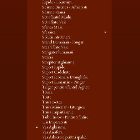
Ripide - Heruvimi
Scaune Biserica - Arhieresti
Scaune strana
Set Sfantul Maslu
Set Sfinte Vase
Sfanta Masa
Sfesnice
Solutii intretinere
Stand Lumanari - Pangar
Stea Sfinte Vase
Stingator lumanari
Strana
Stropitor Aghiasma
Suport Ripide
Suport Cadelnite
Suport Icoana si Evanghelie
Suport Lumanari - Pangar
Talger pentru Sfantul Agnet
Toaca
Torte
Trusa Botez
Trusa Misionar - Liturgica
Trusa Impartasanie
Tub Hrisov - Pentru Sfintire
Usi Imparatesti
Vas Aghiasma
Vas Anafora
Vas Arhieresc pentru spalat