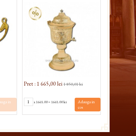
%
%
Pret : 1 665,00 lei
Pret : 1 008,
1 850,01 lei
uga in
Adauga in
x
1665.00
=
1665.00 lei
x
1008.00
=
cos