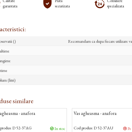
Calitate
Plata
Consiliere
garantata
securizata
specializata
cteristici:
servatii ()
Recomandam ca dupa fiecare utilizare vas
altime
ungime
time
lum (litri)
duse similare
 agheasma - anafora
Vas agheasma - anafora
produs:
D 52-37AG
Cod produs:
D 52-37AU
In stoc
Pe