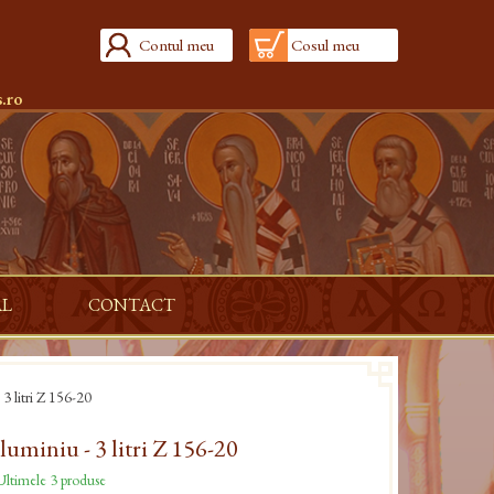
Contul meu
Cosul meu
.ro
AL
CONTACT
3 litri Z 156-20
luminiu - 3 litri Z 156-20
ltimele 3 produse