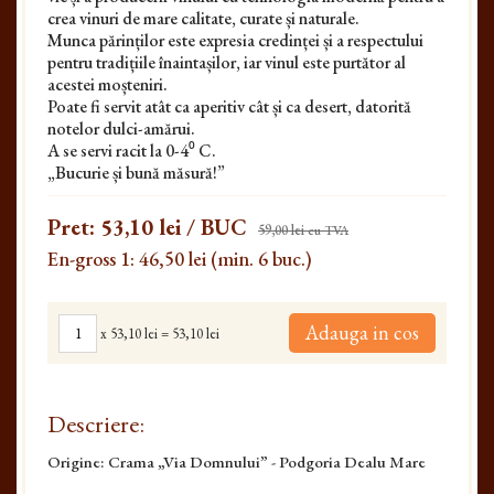
crea vinuri de mare calitate, curate și naturale.
Munca părinților este expresia credinței și a respectului
pentru tradițiile înaintașilor, iar vinul este purtător al
acestei moșteniri.
Poate fi servit atât ca aperitiv cât și ca desert, datorită
notelor dulci-amărui.
A se servi racit la 0-4⁰ C.
„Bucurie și bună măsură!”
Pret:
53,10 lei
/ BUC
59,00 lei
cu TVA
En-gross 1: 46,50 lei (min. 6 buc.)
Adauga in cos
x
53,10 lei
=
53,10 lei
Descriere:
Origine: Crama „Via Domnului” - Podgoria Dealu Mare