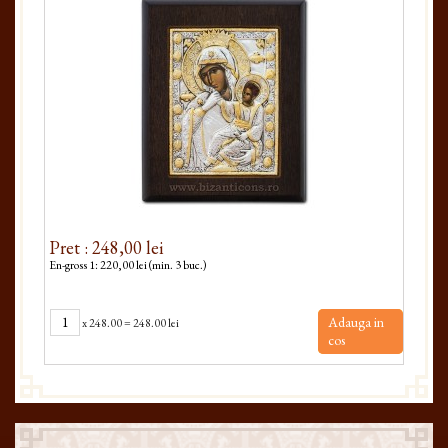
Pret : 248,00 lei
Pret
En-gross 1: 220,00 lei (min. 3 buc.)
En-gro
Adauga in
x
248.00
=
248.00 lei
cos