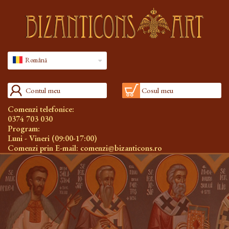
Română
Contul meu
Cosul meu
Comenzi telefonice:
0374 703 030
Program:
Luni - Vineri (09:00-17:00)
Comenzi prin E-mail:
comenzi@bizanticons.ro