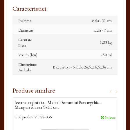
Caracteristici:
Inaltime
sticla - 31 cm
Diametru
sticla - 7 cm
Greutate
1,23 kg
Neta
Volum (litri)
750 ml
Dimensiune
Bax carton - 6 sticle 24,5x16,5x34 cm
Ambalaj
Produse similare
Icoana argintata - Maica Domnului Paramythia -
Icoa
Mangaietoarea 9x11 cm
Man
Cod produs:
VT 22-036
Cod 
In stoc