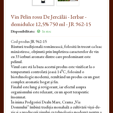
Vin Pelin rosu De Jercălăi - Ierbar -
demidulce 12,5% 750 ml - JR 962-15
Disponibilitate:
In stoc
Cod produs
JR 962-15
Băutură tradițională românească, folosită în trecut ca leac
mănăstiresc, obținută prin împletirea caracterelor de vin
cu 33 ierburi aromate dintre care predominant este
pelinul.
Vinul care stă la baza acestui produs este vinificat la o
temperatură controlată joasă 14⁰C, folosind o
biotehnologie modernă, rezultând un produs cu un gust
complex aromatic bogat și fin.
Finalul este lung și revigorant, iar efectul asupra
organismului este relaxant, cu un aport terapeutic
însemnat.
În inima Podgoriei Dealu Mare, Crama „Via
Domnului” îmbină tradiția monahală a cultivării viței-de-
vie și a producerii vinului cu tehnologia modernă pentru a