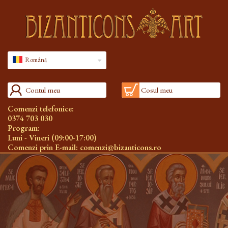
Română
Contul meu
Cosul meu
Comenzi telefonice:
0374 703 030
Program:
Luni - Vineri (09:00-17:00)
Comenzi prin E-mail:
comenzi@bizanticons.ro