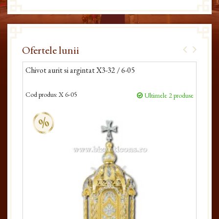
Ofertele lunii
Chivot aurit si argintat X3-32 / 6-05
Ch
Cod produs:
X 6-05
Cod
duse
Ultimele 2 produse
%