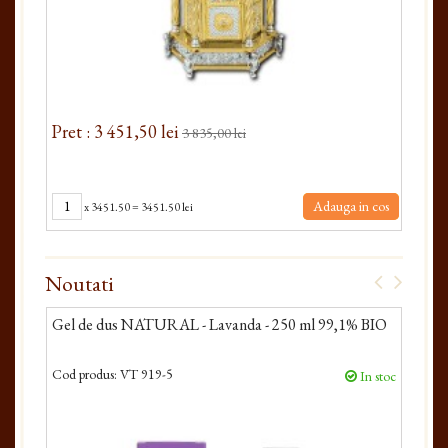
Pret : 3 451,50 lei
Pr
3 835,00 lei
os
Adauga in cos
x
3451.50
=
3451.50 lei
Noutati
Gel de dus NATURAL - Lavanda - 250 ml 99,1% BIO
Sa
ml
Cod produs:
VT 919-5
Cod
duse
In stoc