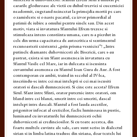
cararile gloduroase ale vietii cu duhul trezviei si cucerniciei
neadormit, cugetand neincetat la primejdia mortii pe care
o zamisleste si o naste pacatul, ca izvor primordial al
patimii de iubire a omului pentru sinele sau. Din acest
motiv, viata si invatatura Sfantului Efrem trezesc si
stimuleaza intens constiinta umana, care n-a pierdut in
cele din urma capacitatea de autocritica si sentimentul
recunoasterii existentei „prin prisma vesniciei”! „Intre
putinele diamante duhovnicesti ale Bisericii, care s-au
pastrat, exista si un Sfant asemenea in invatatura cu
Sfantul Vasile cel Mare, iar in dulceata si iscusinta
cuvantului asemenea cu Sfantul Ioan Gura de Aur. A fost
contemporan cu ambii, traind in secolul al IV-lea,
inscriindu-se intre cei mai intelepti si cei mai iscusiti
oratori si dascali dumnezeiesti. Si cine este acesta? Efrem
Sirul. Sfant intre Sfinti, orator puternic intre oratori, om
bland intre cei blanzi, smerit intre cei smeriti, dascal
intelept intre dascali. Sfantul a fost lauda ascetilor,
prigonitor infocat al ereticilor, faclie luminoasa in pustie,
luminand cu invataturile lui dumnezeiesti ochii
duhovnicesti ai credinciosilor. Si cu toate acestea, din
foarte multele cuvinte ale sale, care sunt scrise in dialectul
sirian si in limba latina traduse din siriana, doar textele lui