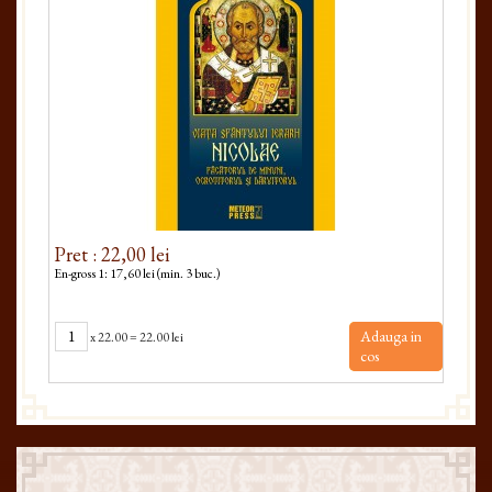
Pret : 22,00 lei
Pret
En-gross 1: 17,60 lei (min. 3 buc.)
En-gro
Adauga in
x
22.00
=
22.00 lei
cos