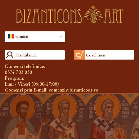
Română
Contul meu
Cosul meu
Comenzi telefonice:
0374 703 030
Program:
Luni - Vineri (09:00-17:00)
Comenzi prin E-mail:
comenzi@bizanticons.ro