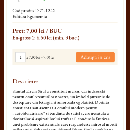
Cod produs
D 71-1242
Editura Egumenita
Pret:
7,00 lei
/ BUC
En-gross 1: 6,50 lei (min. 3 buc.)
Adauga in cos
x
7,00 lei
=
7,00 lei
Descriere:
Sfantul Efrem Sirul a constituit mereu, dar indeosebi
pentru omul vremurilor noastre, un imbold puternic de
desteptare din letargia si amorteala egolatriei. Dorinta
constienta sau ascunsa a omului modern pentru
„autoidolatrizare” si tendinta de satisfacere nesatula a
dorintelor si aspiratiilor lui trufase il conduc la faurirea
unei probleme existentiale care raspandeste mirosul mortii
sufletesti si duhovnicesti. Sfantul Efrem Sirul a umblat pe