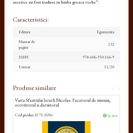
ascetice au fost traduse in limba greaca veche”.
Caracteristici:
Editura
Egumenita
Numar de
132
pagini
ISBN
978-606-550-166-9
Format
11/20
Produse similare
Viata Sfantului Ierarh Nicolae. Facatorul de minuni,
Sfan
ocrotitorul si daruitorul
Cod produs:
D 71-1056
Cod 
In stoc