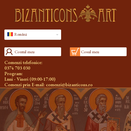
Română
Contul meu
Cosul meu
Comenzi telefonice:
0374 703 030
Program:
Luni - Vineri (09:00-17:00)
Comenzi prin E-mail:
comenzi@bizanticons.ro