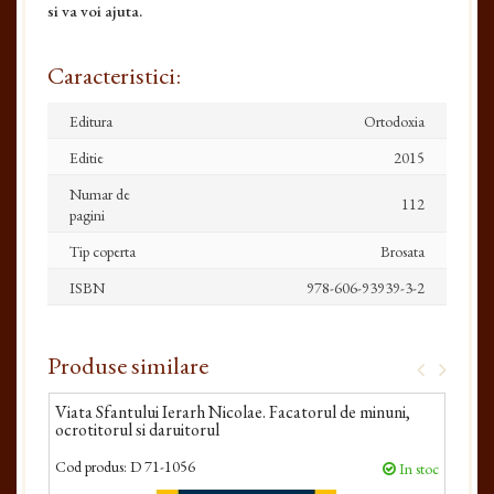
si va voi ajuta.
Caracteristici:
Editura
Ortodoxia
Editie
2015
Numar de
112
pagini
Tip coperta
Brosata
ISBN
978-606-93939-3-2
Produse similare
Viata Sfantului Ierarh Nicolae. Facatorul de minuni,
Sfan
ocrotitorul si daruitorul
Cod produs:
D 71-1056
Cod 
In stoc