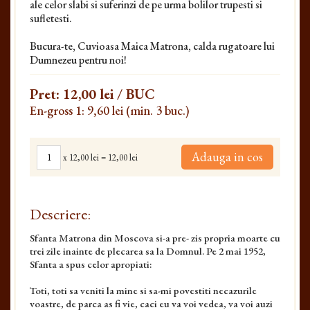
ale celor slabi si suferinzi de pe urma bolilor trupesti si
sufletesti.
Bucura-te, Cuvioasa Maica Matrona, calda rugatoare lui
Dumnezeu pentru noi!
Pret:
12,00 lei
/ BUC
En-gross 1: 9,60 lei (min. 3 buc.)
Adauga in cos
x
12,00 lei
=
12,00 lei
Descriere:
Sfanta Matrona din Moscova si-a pre- zis propria moarte cu
trei zile inainte de plecarea sa la Domnul. Pe 2 mai 1952,
Sfanta a spus celor apropiati:
Toti, toti sa veniti la mine si sa-mi povestiti necazurile
voastre, de parca as fi vie, caci eu va voi vedea, va voi auzi