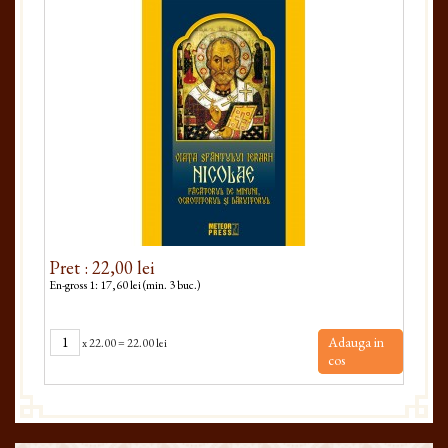
Pret : 22,00 lei
Pret
En-gross 1: 17,60 lei (min. 3 buc.)
En-gro
Adauga in
x
22.00
=
22.00 lei
cos