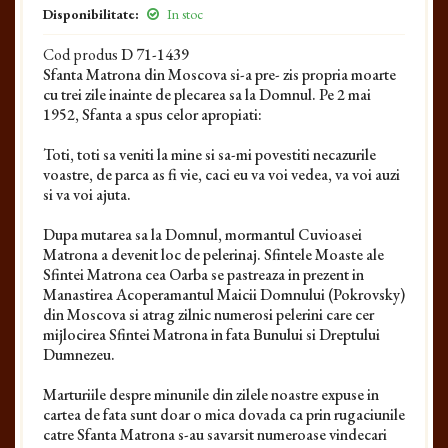
Disponibilitate:
In stoc
Cod produs
D 71-1439
Sfanta Matrona din Moscova si-a pre- zis propria moarte
cu trei zile inainte de plecarea sa la Domnul. Pe 2 mai
1952, Sfanta a spus celor apropiati:
Toti, toti sa veniti la mine si sa-mi povestiti necazurile
voastre, de parca as fi vie, caci eu va voi vedea, va voi auzi
si va voi ajuta.
Dupa mutarea sa la Domnul, mormantul Cuvioasei
Matrona a devenit loc de pelerinaj. Sfintele Moaste ale
Sfintei Matrona cea Oarba se pastreaza in prezent in
Manastirea Acoperamantul Maicii Domnului (Pokrovsky)
din Moscova si atrag zilnic numerosi pelerini care cer
mijlocirea Sfintei Matrona in fata Bunului si Dreptului
Dumnezeu.
Marturiile despre minunile din zilele noastre expuse in
cartea de fata sunt doar o mica dovada ca prin rugaciunile
catre Sfanta Matrona s-au savarsit numeroase vindecari